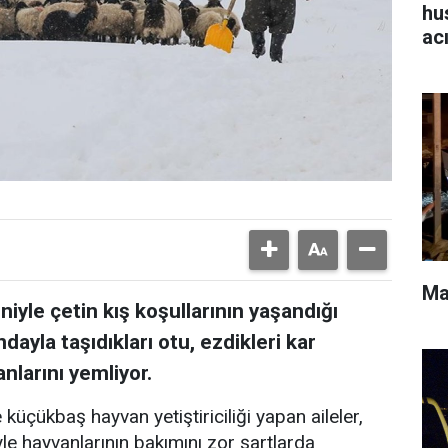
hu
ac
Ma
niyle çetin kış koşullarının yaşandığı
dayla taşıdıkları otu, ezdikleri kar
larını yemliyor.
 küçükbaş hayvan yetiştiriciliği yapan aileler,
le hayvanlarının bakımını zor şartlarda