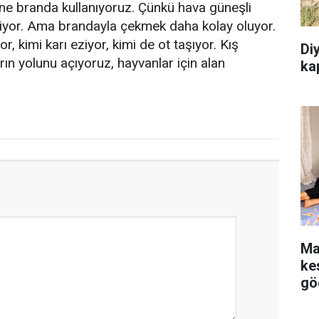
ine branda kullanıyoruz. Çünkü hava güneşli
iliyor. Ama brandayla çekmek daha kolay oluyor.
or, kimi karı eziyor, kimi de ot taşıyor. Kış
Diy
rın yolunu açıyoruz, hayvanlar için alan
kap
Ma
kes
gö