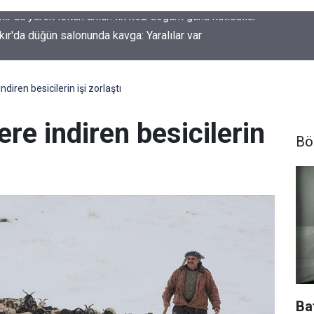
kır'da düğün salonunda kavga: Yaralılar var
ndiren besicilerin işi zorlaştı
re indiren besicilerin
Bö
Ba