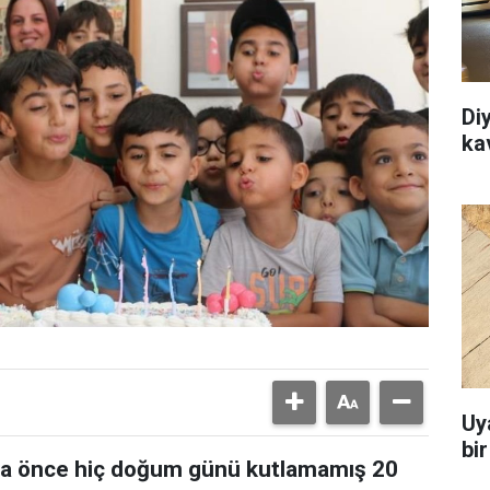
Di
ka
Uy
bi
daha önce hiç doğum günü kutlamamış 20