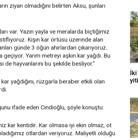
ın ziyan olmadığını belirten Aksu, şunları
ları var. Yazın yayla ve meralarda biçtiğimiz
stifliyoruz. Kışın kar örtüsü üzerinde alan
nları günde 3 öğün ahırlardan çıkarıyoruz.
geçiyor. Yarım metreyi aşkın kar yağdı. Bu
si de hayvanlarını bu şekilde besliyor."
İk
yit
ar yağdığını, rüzgarla beraber etkili olan
rdi.
uğunu ifade eden Cindioğlu, şöyle konuştu:
z kar kentidir. Kar olmasa iyi ekin olmaz, ot
ladığımız otlardan veriyoruz. Maliyetli olduğu