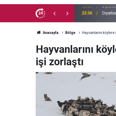
 İlk kez doğum günü kutladılar
24
23:36
Diyarba
Anasayfa
Bölge
Hayvanlarını köylere i
Hayvanlarını köyle
işi zorlaştı