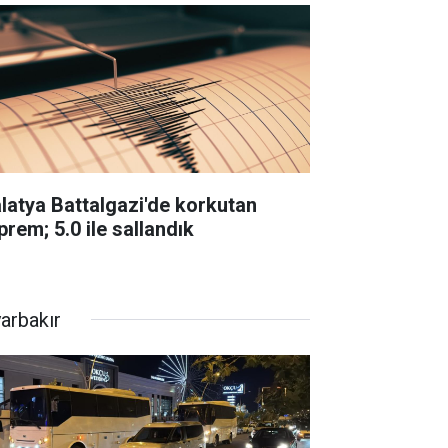
latya Battalgazi'de korkutan
prem; 5.0 ile sallandık
yarbakır