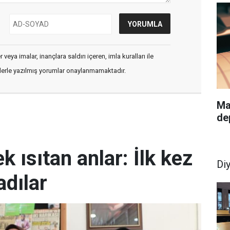
veya imalar, inançlara saldırı içeren, imla kuralları ile
flerle yazılmış yorumlar onaylanmamaktadır.
Ma
de
k ısıtan anlar: İlk kez
Di
dılar