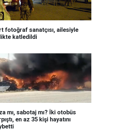
t fotoğraf sanatçısı, ailesiyle
likte katledildi
za mı, sabotaj mı? İki otobüs
pıştı, en az 35 kişi hayatını
ybetti