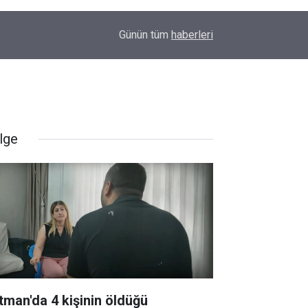
23:32
Uyarılar fayda etmiyor; Diyarbakır’da bir genç da
Günün tüm
haberleri
lge
tman'da 4 kişinin öldüğü