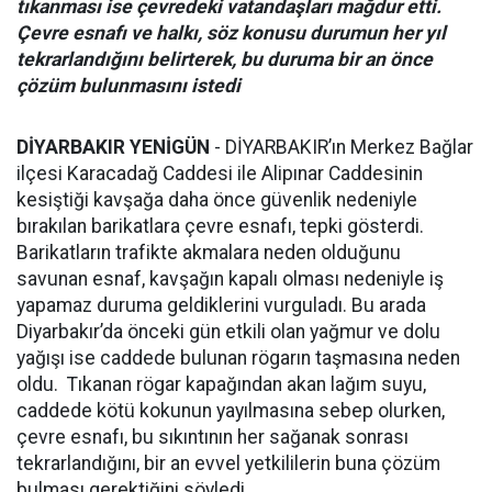
tıkanması ise çevredeki vatandaşları mağdur etti.
Çevre esnafı ve halkı, söz konusu durumun her yıl
tekrarlandığını belirterek, bu duruma bir an önce
çözüm bulunmasını istedi
DİYARBAKIR YENİGÜN
- DİYARBAKIR’ın Merkez Bağlar
ilçesi Karacadağ Caddesi ile Alipınar Caddesinin
kesiştiği kavşağa daha önce güvenlik nedeniyle
bırakılan barikatlara çevre esnafı, tepki gösterdi.
Barikatların trafikte akmalara neden olduğunu
savunan esnaf, kavşağın kapalı olması nedeniyle iş
yapamaz duruma geldiklerini vurguladı. Bu arada
Diyarbakır’da önceki gün etkili olan yağmur ve dolu
yağışı ise caddede bulunan rögarın taşmasına neden
oldu. Tıkanan rögar kapağından akan lağım suyu,
caddede kötü kokunun yayılmasına sebep olurken,
çevre esnafı, bu sıkıntının her sağanak sonrası
tekrarlandığını, bir an evvel yetkililerin buna çözüm
bulması gerektiğini söyledi.