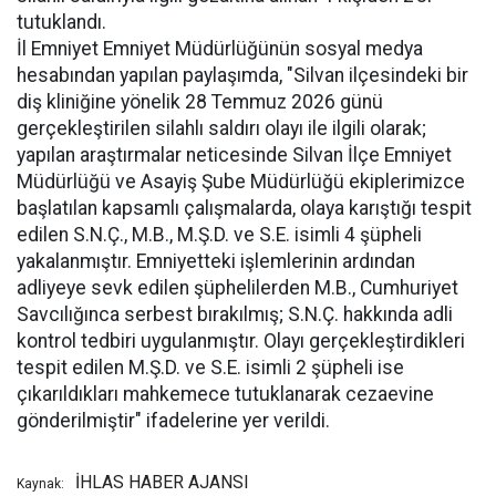
tutuklandı.
İl Emniyet Emniyet Müdürlüğünün sosyal medya
hesabından yapılan paylaşımda, "Silvan ilçesindeki bir
diş kliniğine yönelik 28 Temmuz 2026 günü
gerçekleştirilen silahlı saldırı olayı ile ilgili olarak;
yapılan araştırmalar neticesinde Silvan İlçe Emniyet
Müdürlüğü ve Asayiş Şube Müdürlüğü ekiplerimizce
başlatılan kapsamlı çalışmalarda, olaya karıştığı tespit
edilen S.N.Ç., M.B., M.Ş.D. ve S.E. isimli 4 şüpheli
yakalanmıştır. Emniyetteki işlemlerinin ardından
adliyeye sevk edilen şüphelilerden M.B., Cumhuriyet
Savcılığınca serbest bırakılmış; S.N.Ç. hakkında adli
kontrol tedbiri uygulanmıştır. Olayı gerçekleştirdikleri
tespit edilen M.Ş.D. ve S.E. isimli 2 şüpheli ise
çıkarıldıkları mahkemece tutuklanarak cezaevine
gönderilmiştir" ifadelerine yer verildi.
İHLAS HABER AJANSI
Kaynak: