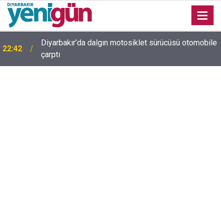
e
Diyarbakır trafiğinde şaşırtan görüntü: Dönüp dönüp
22:37
baktılar