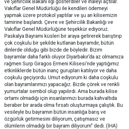
ve Şehircilik Bakanı ilgi gösterdiler ve ihaleyi açtılar.
Vakıflar Genel Müdürlüğü ile kendileri ödemeyi
yapmak üzere protokol yaptılar ve şu an kilisemizin
tamirine başlandı. Çevre ve Şehircilik Bakanlığı ve
Vakıflar Genel Müdürlüğüne teşekkür ediyoruz.
Paskalya Bayramı küsleri bir araya getirerek barıştırıp
çok coşkulu bir şekilde kutlanan bayramdır, bütün
dinlerde olduğu gibi bizde de böyledir. Bizim
bayramlar daha farklı oluyor Diyarbakır’da az olmamıza
rağmen Surp Giragos Ermeni Kilisesi'nde yaptığımız
etkinliklerde bütün inanç gurupları katılıyor ve daha
coşkulu geçiyordu. Umut ediyorum ki daha coşkulu
olan bayramlarımızı yapacağız. Bizde çörek ve renkli
yumurtalar sembol olup yapılırdı. Ama burada kilise
ortamı olmadığı için insanlarımızı burada kahvaltıda
beraber bir arada olma fırsatı oluşturmaya çalıştık. Bu
vesileyle bu bayramın bütün insanlığa barış ve
özgürlük getirmesini diliyorum, çatışmasız ve
ölümlerin olmadığı bir bayram diliyorum” dedi. (İHA)