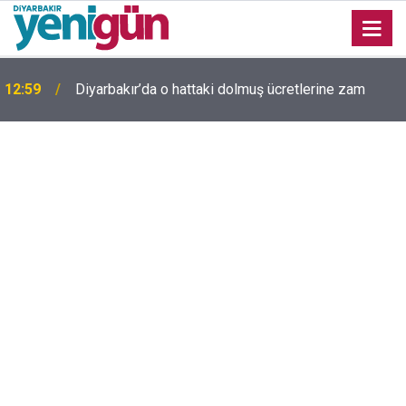
Diyarbakır'da yıllardır kimliği bilinmeyen mezar
11:58
yeniden gündemde