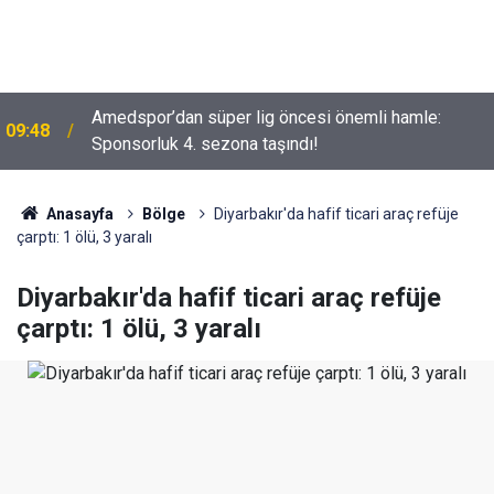
Amedspor’dan süper lig öncesi önemli hamle:
09:48
Diyarbakır’da dalgın motosiklet sürücüsü otomobile
Sponsorluk 4. sezona taşındı!
22:42
çarptı
Anasayfa
Bölge
Diyarbakır'da hafif ticari araç refüje
çarptı: 1 ölü, 3 yaralı
Diyarbakır'da hafif ticari araç refüje
çarptı: 1 ölü, 3 yaralı