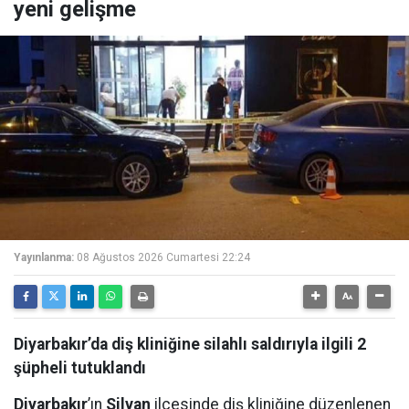
yeni gelişme
Yayınlanma:
08 Ağustos 2026 Cumartesi 22:24
Diyarbakır’da diş kliniğine silahlı saldırıyla ilgili 2
şüpheli tutuklandı
Diyarbakır
’ın
Silvan
ilçesinde diş kliniğine düzenlenen