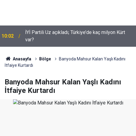
İYİ Partili Uz açıkladı; Türkiye’de kaç milyon Kürt
10:02
Suça sürüklenen çocuklar için yeni düzenleme
var?
09:54
neleri kapsiyor?
Anasayfa
Bölge
Banyoda Mahsur Kalan Yaşlı Kadını
İtfaiye Kurtardı
Banyoda Mahsur Kalan Yaşlı Kadını
İtfaiye Kurtardı