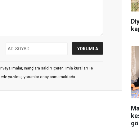
Diy
kap
veya imalar, inançlara saldırı içeren, imla kuralları ile
flerle yazılmış yorumlar onaylanmamaktadır.
Ma
kes
gö