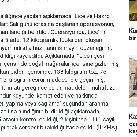
aliliğince yapılan açıklamada, Lice ve Hazro
 4 Mart Salı günü icrasına başlanan operasyonun,
Kür
mamlandığı belirtildi. Operasyonda; Lice'nin
bir
da 5 adet 12 kilogramlık tüplerden oluşan
yum nitratla hazırlanmış mayın düzeneğinin,
ildiği kaydedildi. Açıklamada, "Lice ilçesi
rı içerisinde doğal mağaralar içerisine gizlenmiş
ikan bidon içerisinde; 138 kilogram toz, 75
3 kilogram esrar maddesi ele geçirilmiş,
n talimatı gereğince esrar maddeleri muhafaza
Çavundur köyünde ikamet eden ve hakkında
reti yapma veya sağlama" suçundan aranma
altına alındığının bildirildiği açıklamada,
Ka
racın kontrol edildiği, 2 kişininse 1111 sayılı
çar
ılarak serbest bırakıldığı ifade edildi. (İLKHA)
ka