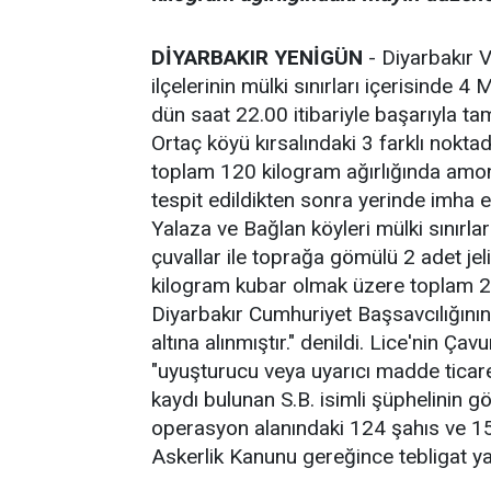
DİYARBAKIR YENİGÜN
- Diyarbakır V
ilçelerinin mülki sınırları içerisinde
dün saat 22.00 itibariyle başarıyla ta
Ortaç köyü kırsalındaki 3 farklı nokta
toplam 120 kilogram ağırlığında amon
tespit edildikten sonra yerinde imha ed
Yalaza ve Bağlan köyleri mülki sınırla
çuvallar ile toprağa gömülü 2 adet jel
kilogram kubar olmak üzere toplam 21
Diyarbakır Cumhuriyet Başsavcılığını
altına alınmıştır." denildi. Lice'nin 
"uyuşturucu veya uyarıcı madde tica
kaydı bulunan S.B. isimli şüphelinin göz
operasyon alanındaki 124 şahıs ve 15 a
Askerlik Kanunu gereğince tebligat yap