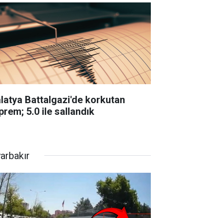
latya Battalgazi'de korkutan
prem; 5.0 ile sallandık
yarbakır