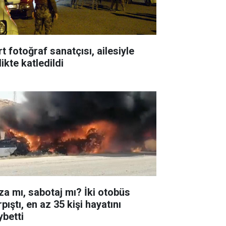
t fotoğraf sanatçısı, ailesiyle
likte katledildi
za mı, sabotaj mı? İki otobüs
pıştı, en az 35 kişi hayatını
ybetti