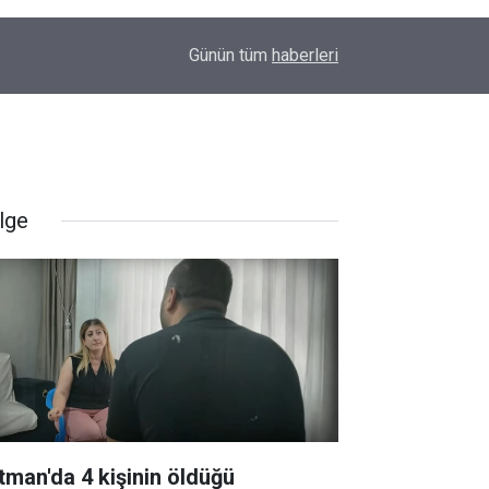
09:48
Amedspor’dan süper lig öncesi önemli hamle: Sp
Günün tüm
haberleri
lge
tman'da 4 kişinin öldüğü