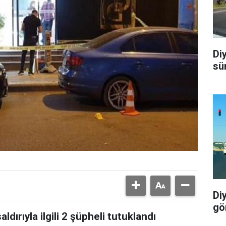
Di
sü
Di
gö
aldırıyla ilgili 2 şüpheli tutuklandı