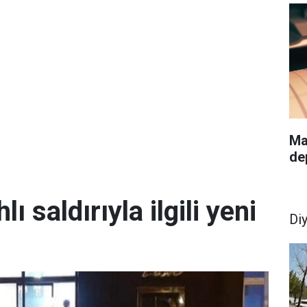
Ma
de
lı saldırıyla ilgili yeni
Di