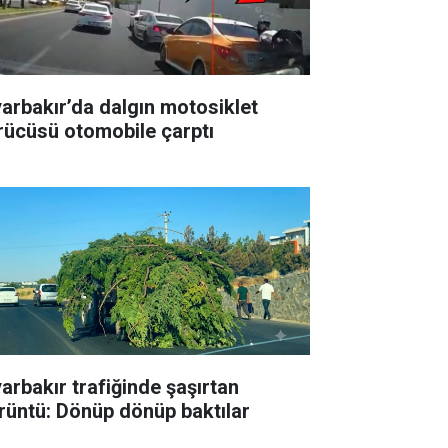
yarbakır’da dalgın motosiklet
rücüsü otomobile çarptı
yarbakır trafiğinde şaşırtan
rüntü: Dönüp dönüp baktılar