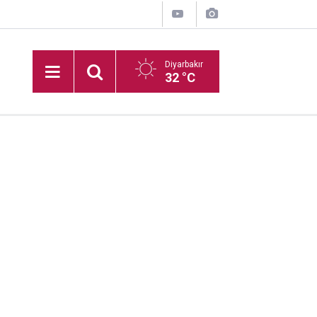
Diyarbakır
32 °C