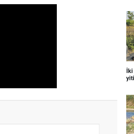
İk
yit