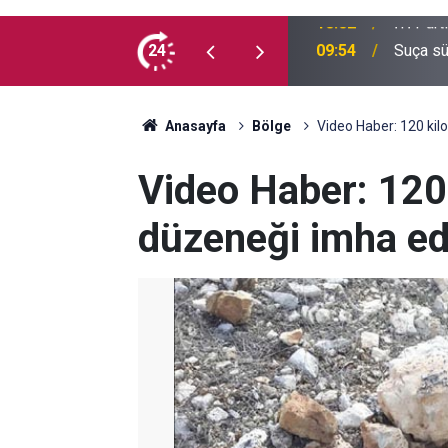
e kaç milyon Kürt var?
24
09:54
Suça sü
Anasayfa
Bölge
Video Haber: 120 kil
Video Haber: 120
düzeneği imha edi