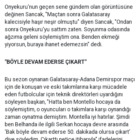
Onyekuru'nun geçen sene gündem olan görüntüsüne
değinen Sancak, "Maçtan sonra Galatasaray
kalecisiyle haşır neşir olmuştu" diyen Sancak, "Ondan
sonra Onyekuru'yu sattım zaten. Soyunma odasında
ağzıma geleni söylemiştim ona. Benden ekmeği
yiyorsun, buraya ihanet edemezsin" dedi.
"BÖYLE DEVAM EDERSE ÇIKART"
Bu sezon oynanan Galatasaray-Adana Demirspor maçı
için de konuşan ve eski takımlarına karşı mücadele
eden futbolcular için teknik direktörleri uyardığını
söyleyen başkan, "Hatta ben Montello hocaya da
söylemiştim, o oyuncuları o takımlara karşı oynandığı
zaman oynatma demiştim. Montella iyi hatırlar. Şimdi
ben Belhanda ile ilgili Serkan hocaya devre arasında
'Bak böyle devam ederse 50. dakikada olursa çıkart'
diye söyledim. Çıkarttı netice itibarıyla" ifadelerini