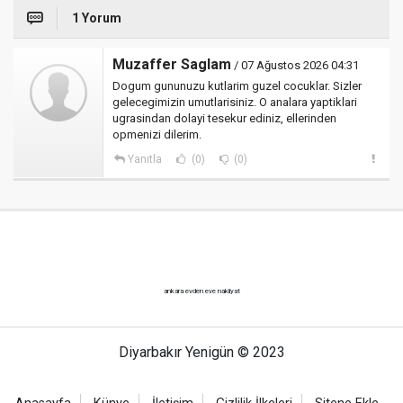
1 Yorum
Muzaffer Saglam
/ 07 Ağustos 2026 04:31
Dogum gununuzu kutlarim guzel cocuklar. Sizler
gelecegimizin umutlarisiniz. O analara yaptiklari
ugrasindan dolayi tesekur ediniz, ellerinden
opmenizi dilerim.
Yanıtla
(0)
(0)
ankara evden eve nakliyat
Diyarbakır Yenigün © 2023