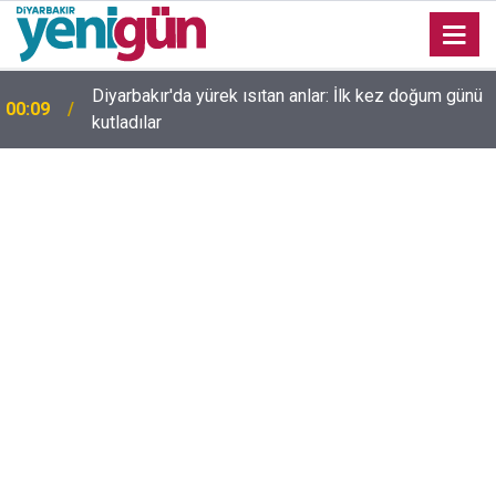
23:36
Diyarbakır'da düğün salonunda kavga: Yaralılar var