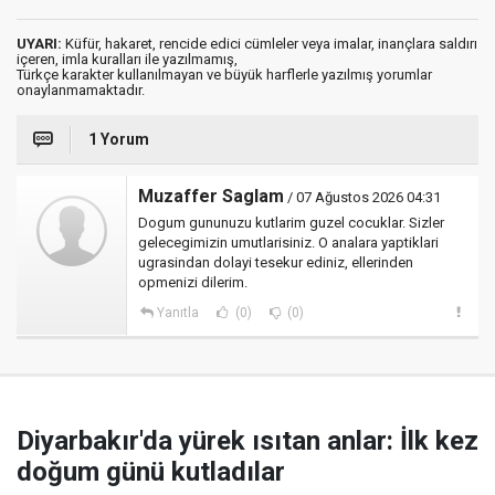
UYARI:
Küfür, hakaret, rencide edici cümleler veya imalar, inançlara saldırı
içeren, imla kuralları ile yazılmamış,
Türkçe karakter kullanılmayan ve büyük harflerle yazılmış yorumlar
onaylanmamaktadır.
1 Yorum
Muzaffer Saglam
/ 07 Ağustos 2026 04:31
Dogum gununuzu kutlarim guzel cocuklar. Sizler
gelecegimizin umutlarisiniz. O analara yaptiklari
ugrasindan dolayi tesekur ediniz, ellerinden
opmenizi dilerim.
Yanıtla
(0)
(0)
Diyarbakır'da yürek ısıtan anlar: İlk kez
doğum günü kutladılar