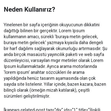
Neden Kullanırız?
Yinelenen bir sayfa içeriğinin okuyucunun dikkatini
dağıttığı bilinen bir gerçektir. Lorem Ipsum
kullanmanın amacı, sürekli 'buraya metin gelecek,
buraya metin gelecek' yazmaya kıyasla daha dengeli
bir harf dağılımı sağlayarak okunurluğu artırmasıdır. Şu
anda birçok masaüstü yayıncılık paketi ve web sayfa
düzenleyicisi, varsayılan mıgır metinler olarak Lorem
Ipsum kullanmaktadır. Ayrıca arama motorlarında
'lorem ipsum' anahtar sözcükleri ile arama
yapıldığında henüz tasarım aşamasında olan çok
sayıda site listelenir. Yıllar içinde, bazen kazara, bazen
bilinçli olarak (örneğin mizah katılarak), çeşitli
sürümleri geliştirilmiştir.
[kanews-related-post tag="div" ids="1" title="İlişkili