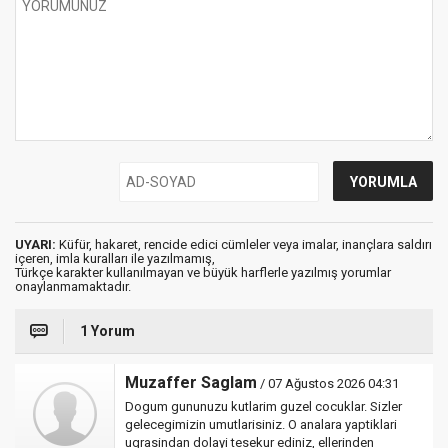
UYARI:
Küfür, hakaret, rencide edici cümleler veya imalar, inançlara saldırı
içeren, imla kuralları ile yazılmamış,
Türkçe karakter kullanılmayan ve büyük harflerle yazılmış yorumlar
onaylanmamaktadır.
1 Yorum
Muzaffer Saglam
/ 07 Ağustos 2026 04:31
Dogum gununuzu kutlarim guzel cocuklar. Sizler
gelecegimizin umutlarisiniz. O analara yaptiklari
ugrasindan dolayi tesekur ediniz, ellerinden