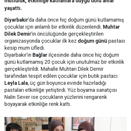
mutluluk, etkinliğe katılanlara duygu dolu anlar
yaşattı.
Diyarbakır
’da daha önce hiç doğum günü kutlamamış
çocuklar için anlamlı bir etkinlik düzenlendi.
Muhtar
Dilek Demir
’in öncülüğünde gerçekleştirilen
organizasyonda çocuklar ilk kez
doğum günü
pastası
kesip mum üfledi.
Diyarbakır’ın
Bağlar
ilçesinde daha önce hiç doğum
günü kutlamamış 20 çocuk için unutulmaz bir etkinlik
gerçekleştirildi. Mahalle Muhtarı Dilek Demir
tarafından tespit edilen çocuklar için butik pastacı
Leyla Lala
, üç gün boyunca evinde hazırladığı
pastaları etkinliğe yetiştirdi. Yüz boyama sanatçısı
Nalin Sever ise çocukların yüzlerini rengarenk
boyayarak etkinliğe renk kattı.