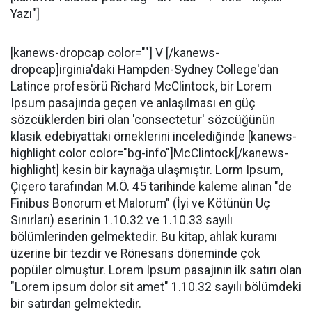
Yazı"]
[kanews-dropcap color=""] V [/kanews-
dropcap]irginia'daki Hampden-Sydney College'dan
Latince profesörü Richard McClintock, bir Lorem
Ipsum pasajında geçen ve anlaşılması en güç
sözcüklerden biri olan 'consectetur' sözcüğünün
klasik edebiyattaki örneklerini incelediğinde [kanews-
highlight color color="bg-info"]McClintock[/kanews-
highlight] kesin bir kaynağa ulaşmıştır. Lorm Ipsum,
Çiçero tarafından M.Ö. 45 tarihinde kaleme alınan "de
Finibus Bonorum et Malorum" (İyi ve Kötünün Uç
Sınırları) eserinin 1.10.32 ve 1.10.33 sayılı
bölümlerinden gelmektedir. Bu kitap, ahlak kuramı
üzerine bir tezdir ve Rönesans döneminde çok
popüler olmuştur. Lorem Ipsum pasajının ilk satırı olan
"Lorem ipsum dolor sit amet" 1.10.32 sayılı bölümdeki
bir satırdan gelmektedir.