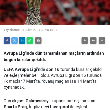
Yayınlanma:
23 Şubat 2024 Cuma 15:31
Avrupa Lig'inde dün tamamlanan maçların ardından
bugün kuralar çekildi.
UEFA Avrupa Ligi
'nde
son 16
turunda kuralar çekildi
ve eşleşmeler belli oldu. Avrupa Ligi son 16 turunda
ilk maçlar 7 Mart'ta, rövanş maçları ise 14 Mart'ta
oynanacak.
Dün akşam
Galatasaray
'ı kupada saf dışı bırakan
Sparta Prag,
İngiliz devi
Liverpool
ile eşleşti.