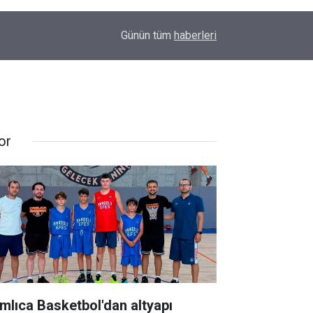
23:32
Uyarılar fayda etmiyor; Diyarbakır’da bir genç da
Günün tüm
haberleri
or
mlıca Basketbol'dan altyapı