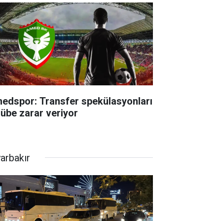
edspor: Transfer spekülasyonları
lübe zarar veriyor
yarbakır