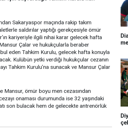
ndan Sakaryaspor maçında rakip takım
aletlerle saldırılar yaptığı gerekçesiyle ömür
Di
 kariyeriyle ilgili nihai karar gelecek hafta
me
n Mansur Çalar ve hukukçularla beraber
bul eden Tahkim Kurulu, gelecek hafta konuyla
yacak. Kulübün yetki verdiği hukukçular cezanın
unmayı Tahkim Kurulu’na sunacak ve Mansur Çalar
linde Mansur, ömür boyu men cezasından
 cezayı onaması durumunda ise 32 yaşındaki
atı son bulacak hem de gelecekte antrenörlük
Di
çe