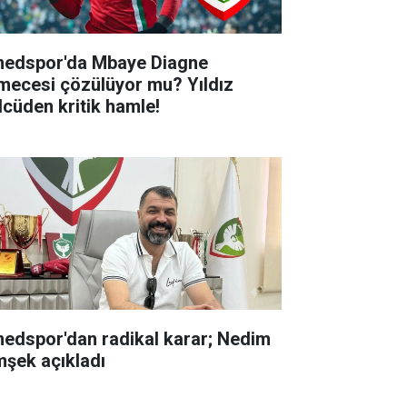
edspor'da Mbaye Diagne
lmecesi çözülüyor mu? Yıldız
lcüden kritik hamle!
edspor'dan radikal karar; Nedim
mşek açıkladı