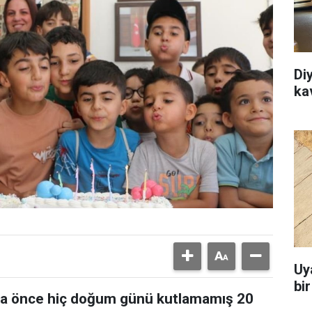
Di
ka
Uy
bi
daha önce hiç doğum günü kutlamamış 20