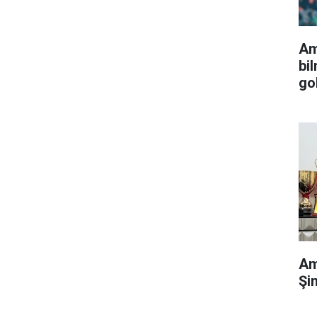
Am
bi
go
Am
Şi