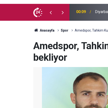
 İlk kez doğum günü kutladılar
24
23:36
Diyarba
Anasayfa
Spor
Amedspor, Tahkim Kuru
Amedspor, Tahkim
bekliyor