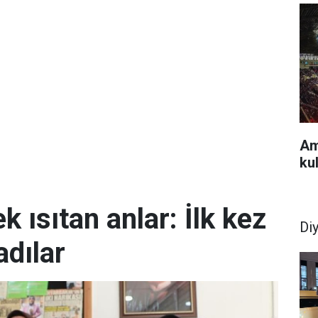
Am
ku
k ısıtan anlar: İlk kez
Di
dılar