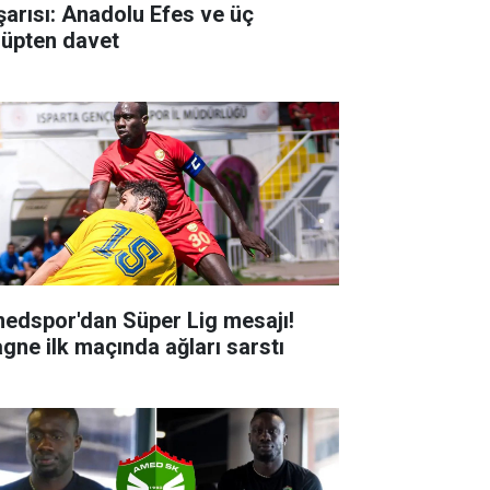
şarısı: Anadolu Efes ve üç
lüpten davet
edspor'dan Süper Lig mesajı!
agne ilk maçında ağları sarstı