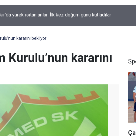
kır'da düğün salonunda kavga: Yaralılar var
lu’nun kararını bekliyor
 Kurulu’nun kararını
Sp
Ça