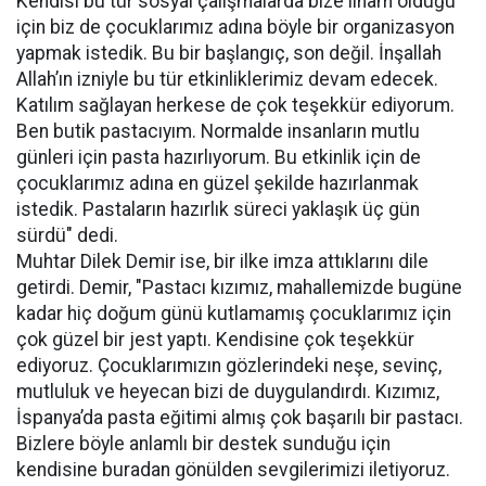
Kendisi bu tür sosyal çalışmalarda bize ilham olduğu
için biz de çocuklarımız adına böyle bir organizasyon
yapmak istedik. Bu bir başlangıç, son değil. İnşallah
Allah’ın izniyle bu tür etkinliklerimiz devam edecek.
Katılım sağlayan herkese de çok teşekkür ediyorum.
Ben butik pastacıyım. Normalde insanların mutlu
günleri için pasta hazırlıyorum. Bu etkinlik için de
çocuklarımız adına en güzel şekilde hazırlanmak
istedik. Pastaların hazırlık süreci yaklaşık üç gün
sürdü" dedi.
Muhtar Dilek Demir ise, bir ilke imza attıklarını dile
getirdi. Demir, "Pastacı kızımız, mahallemizde bugüne
kadar hiç doğum günü kutlamamış çocuklarımız için
çok güzel bir jest yaptı. Kendisine çok teşekkür
ediyoruz. Çocuklarımızın gözlerindeki neşe, sevinç,
mutluluk ve heyecan bizi de duygulandırdı. Kızımız,
İspanya’da pasta eğitimi almış çok başarılı bir pastacı.
Bizlere böyle anlamlı bir destek sunduğu için
kendisine buradan gönülden sevgilerimizi iletiyoruz.