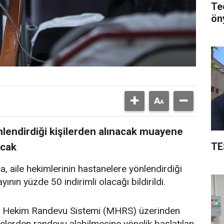
Ted
öny
nlendirdiği kişilerden alınacak muayene
TE
acak
a, aile hekimlerinin hastanelere yönlendirdiği
ının yüzde 50 indirimli olacağı bildirildi.
ezi Hekim Randevu Sistemi (MHRS) üzerinden
anelerden randevu alabilmesine yönelik başlatılan