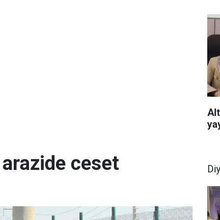
Al
ya
 arazide ceset
Di