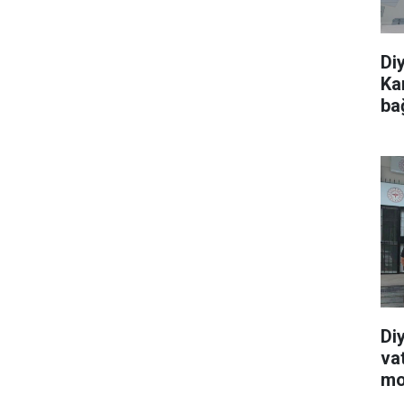
Di
Ka
ba
Di
va
mo