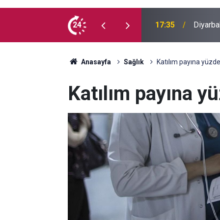
 yaşındaki genç yaşamını yitirdi
24
16:54
Bahceli
Anasayfa
Sağlık
Katılım payına yüzde
Katılım payına yü