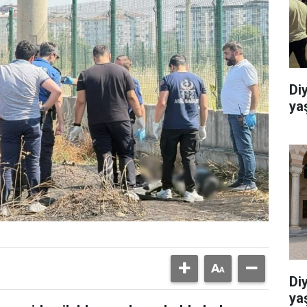
Di
ya
Di
ya