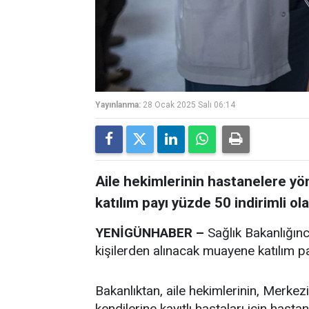
Yayınlanma:
28 Ocak 2025 Salı 06:14
Aile hekimlerinin hastanelere yö
katılım payı yüzde 50 indirimli ol
YENİGÜNHABER –
Sağlık Bakanlığınc
kişilerden alınacak muayene katılım pay
Bakanlıktan, aile hekimlerinin, Merk
kendilerine kayıtlı hastaları için hast