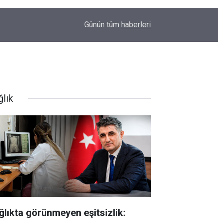
16:35
Diyarbakır'da boş arazide ceset bulundu
Günün tüm
haberleri
ğlık
ğlıkta görünmeyen eşitsizlik: