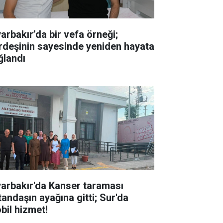
yarbakır’da bir vefa örneği;
rdeşinin sayesinde yeniden hayata
ğlandı
yarbakır'da Kanser taraması
tandaşın ayağına gitti; Sur'da
bil hizmet!