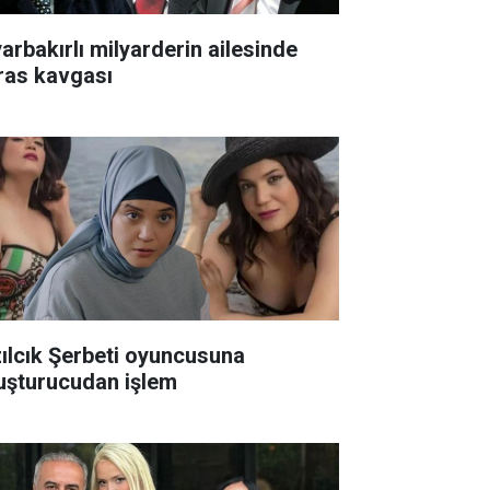
yarbakırlı milyarderin ailesinde
ras kavgası
zılcık Şerbeti oyuncusuna
uşturucudan işlem