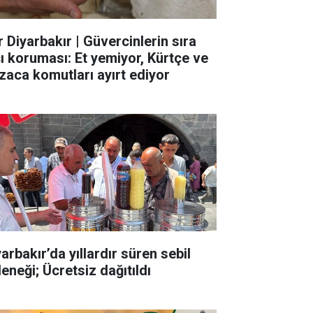
r Diyarbakır | Güvercinlerin sıra
şı koruması: Et yemiyor, Kürtçe ve
zaca komutları ayırt ediyor
arbakır’da yıllardır süren sebil
eneği; Ücretsiz dağıtıldı