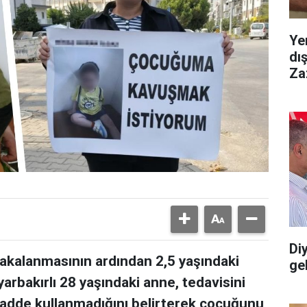
Ye
dı
Za
Diy
yakalanmasının ardından 2,5 yaşındaki
gel
arbakırlı 28 yaşındaki anne, tedavisini
adde kullanmadığını belirterek çocuğunu