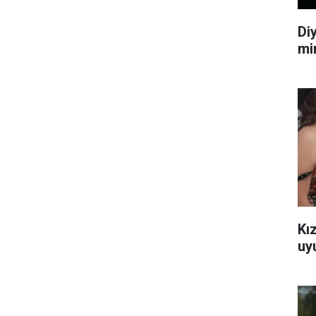
Di
mi
Kı
uy