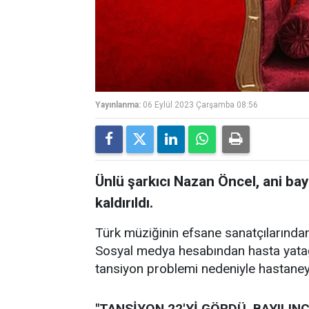
Yayınlanma:
06 Eylül 2023 Çarşamba 08:56
Ünlü şarkıcı Nazan Öncel, ani ba
kaldırıldı.
Türk müziğinin efsane sanatçılarından
Sosyal medya hesabından hasta yatağı
tansiyon problemi nedeniyle hastaneye 
"TANSİYON 22'Yİ GÖRDÜ, BAYILI