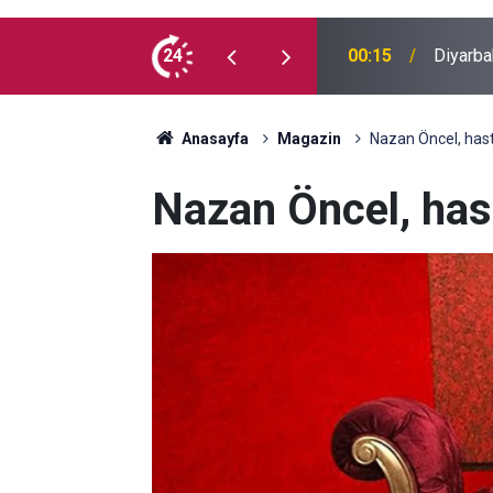
 madde kullanmıyorum, çocuklarımı verin
24
00:05
Mesut Ç
Anasayfa
Magazin
Nazan Öncel, hast
Nazan Öncel, hast