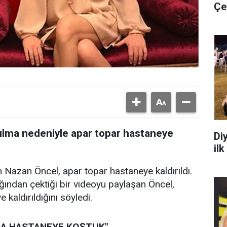
Çe
yılma nedeniyle apar topar hastaneye
Di
il
 Nazan Öncel, apar topar hastaneye kaldırıldı.
ndan çektiği bir videoyu paylaşan Öncel,
kaldırıldığını söyledi.
NCA HASTANEYE KOŞTUK"