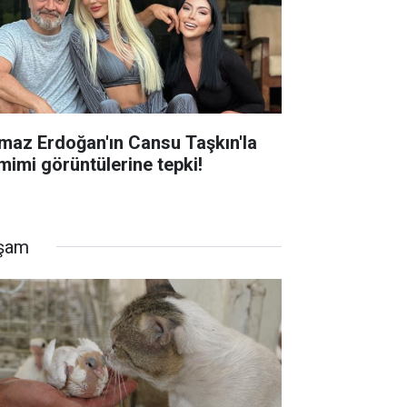
lmaz Erdoğan'ın Cansu Taşkın'la
mimi görüntülerine tepki!
şam