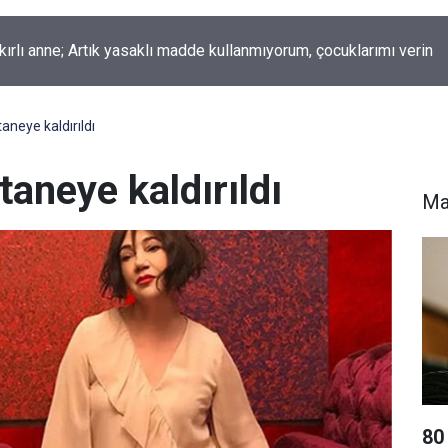
okur yazdı; Gelecek Yolda mı Kaldı?
aneye kaldırıldı
aneye kaldırıldı
Ma
80