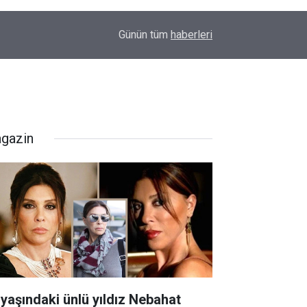
00:01
Barış Ünal yazdı; Silahlar susarsa gelecek konu
Günün tüm
haberleri
gazin
 yaşındaki ünlü yıldız Nebahat