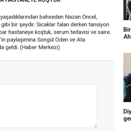
 yaşadıklarından bahseden Nazan Öncel,
ibi bir şeydir. Sıcaklar falan derken tansiyon
Bi
par hastaneye koştuk, serum tedavisi ve saire.
Ah
l'in paylaşımına Songül Öden ve Ata
a geldi. (Haber Merkezi)
Di
ge