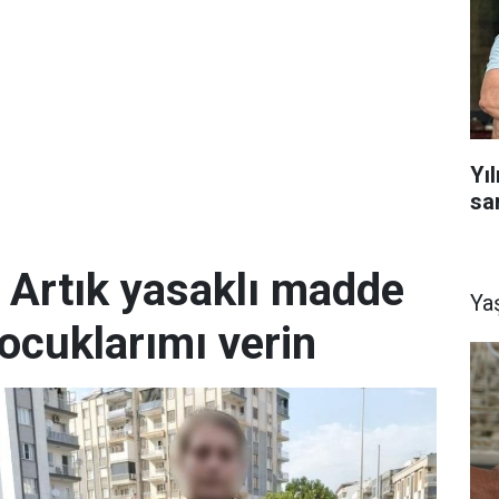
Yı
sa
; Artık yasaklı madde
Ya
ocuklarımı verin