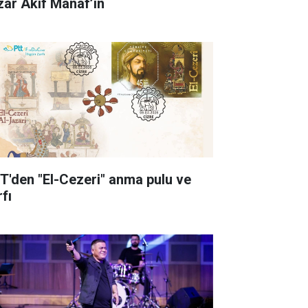
zar Akif Manaf’ın
T'den "El-Cezeri" anma pulu ve
fı