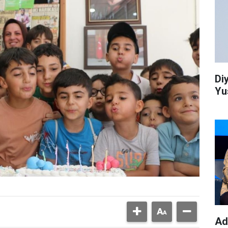
Di
Yu
Ad