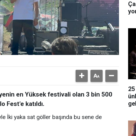
Ça
yo
25
kiyenin en Yüksek festivali olan 3 bin 500
ünlü
ge
o Fest'e katıldı.
yle İki yaka sat göller başında bu sene de