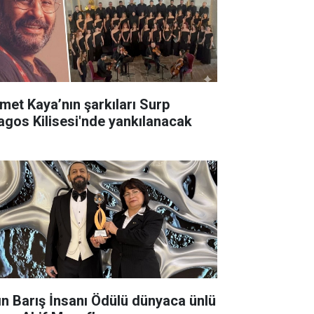
met Kaya’nın şarkıları Surp
agos Kilisesi'nde yankılanacak
lın Barış İnsanı Ödülü dünyaca ünlü