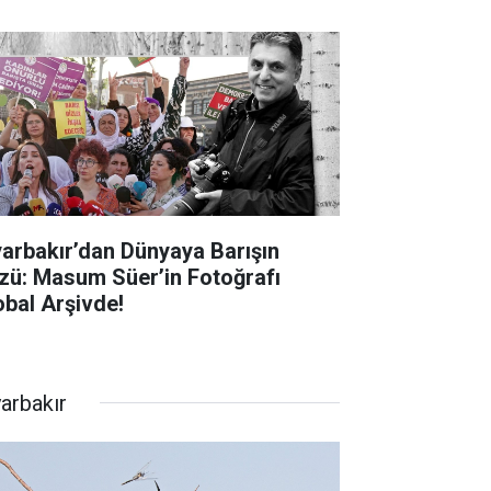
yarbakır’dan Dünyaya Barışın
zü: Masum Süer’in Fotoğrafı
obal Arşivde!
yarbakır