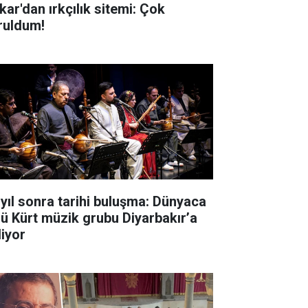
kar'dan ırkçılık sitemi: Çok
ruldum!
 yıl sonra tarihi buluşma: Dünyaca
 Kürt müzik grubu Diyarbakır’a
liyor