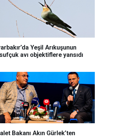
yarbakır’da Yeşil Arıkuşunun
sufçuk avı objektiflere yansıdı
alet Bakanı Akın Gürlek’ten