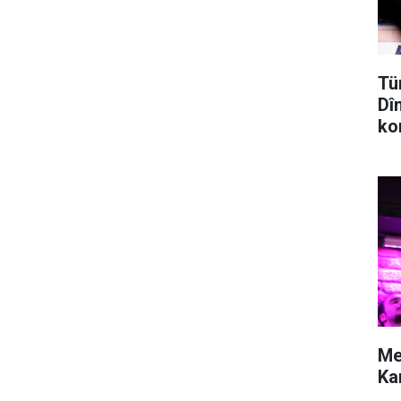
Tü
Dî
ko
Me
Ka