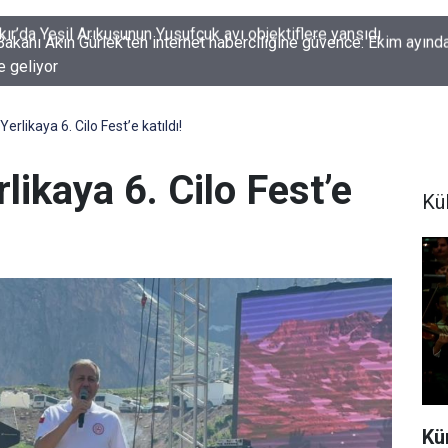
kanı Akın Gürlek’ten internet haberciliğine güvence: Ekim ayında
e geliyor
Yerlikaya 6. Cilo Fest’e katıldı!
rlikaya 6. Cilo Fest’e
Kü
Kü