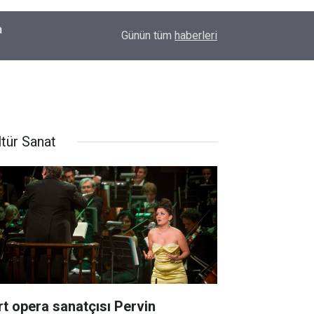
00:09
Diyarbakır'da yürek ısıtan anlar: İlk kez doğum g
Günün tüm
haberleri
ltür Sanat
rt opera sanatçısı Pervin