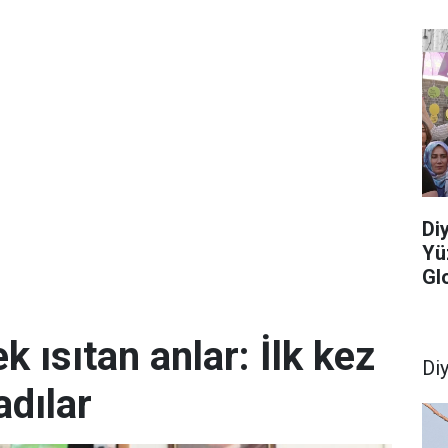
Di
Yü
Gl
k ısıtan anlar: İlk kez
Di
dılar