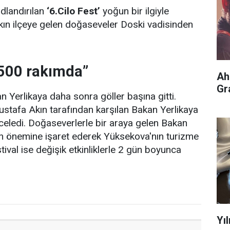
adlandırılan
‘6.Cilo Fest’
yoğun bir ilgiyle
 akın ilçeye gelen doğaseveler Doski vadisinden
 500 rakımda”
Ah
Gr
 Yerlikaya daha sonra göller başına gitti.
stafa Akın tarafından karşılan Bakan Yerlikaya
nceledi. Doğaseverlerle bir araya gelen Bakan
nın önemine işaret ederek Yüksekova'nın turizme
stival ise değişik etkinliklerle 2 gün boyunca
Yı