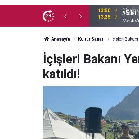
Adalet Ba
usufçuk avı objektiflere yansıdı
24
13:35
Meclis'
Anasayfa
Kültür Sanat
İçişleri Bakanı 
İçişleri Bakanı Ye
katıldı!