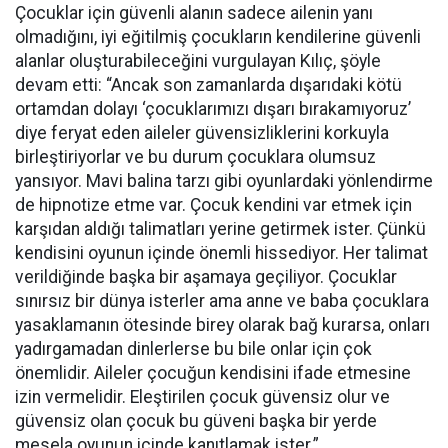
Çocuklar için güvenli alanın sadece ailenin yanı
olmadığını, iyi eğitilmiş çocukların kendilerine güvenli
alanlar oluşturabileceğini vurgulayan Kılıç, şöyle
devam etti: “Ancak son zamanlarda dışarıdaki kötü
ortamdan dolayı ‘çocuklarımızı dışarı bırakamıyoruz’
diye feryat eden aileler güvensizliklerini korkuyla
birleştiriyorlar ve bu durum çocuklara olumsuz
yansıyor. Mavi balina tarzı gibi oyunlardaki yönlendirme
de hipnotize etme var. Çocuk kendini var etmek için
karşıdan aldığı talimatları yerine getirmek ister. Çünkü
kendisini oyunun içinde önemli hissediyor. Her talimat
verildiğinde başka bir aşamaya geçiliyor. Çocuklar
sınırsız bir dünya isterler ama anne ve baba çocuklara
yasaklamanın ötesinde birey olarak bağ kurarsa, onları
yadırgamadan dinlerlerse bu bile onlar için çok
önemlidir. Aileler çocuğun kendisini ifade etmesine
izin vermelidir. Eleştirilen çocuk güvensiz olur ve
güvensiz olan çocuk bu güveni başka bir yerde
mesela oyunun içinde kanıtlamak ister.”