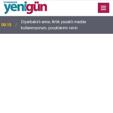
Diyarbakırlı anne; Artık yasaklı madde
00:15
kullanmıyorum, çocuklarımı verin
00:05
Mesut Çokur yazdı; Gelecek Yolda mı Kaldı?