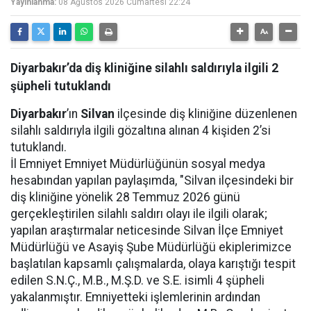
Yayınlanma:
08 Ağustos 2026 Cumartesi 22:24
Diyarbakır’da diş kliniğine silahlı saldırıyla ilgili 2
şüpheli tutuklandı
Diyarbakır
’ın
Silvan
ilçesinde diş kliniğine düzenlenen
silahlı saldırıyla ilgili gözaltına alınan 4 kişiden 2’si
tutuklandı.
İl Emniyet Emniyet Müdürlüğünün sosyal medya
hesabından yapılan paylaşımda, "Silvan ilçesindeki bir
diş kliniğine yönelik 28 Temmuz 2026 günü
gerçekleştirilen silahlı saldırı olayı ile ilgili olarak;
yapılan araştırmalar neticesinde Silvan İlçe Emniyet
Müdürlüğü ve Asayiş Şube Müdürlüğü ekiplerimizce
başlatılan kapsamlı çalışmalarda, olaya karıştığı tespit
edilen S.N.Ç., M.B., M.Ş.D. ve S.E. isimli 4 şüpheli
yakalanmıştır. Emniyetteki işlemlerinin ardından