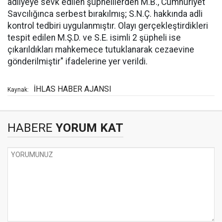
adliyeye sevk edilen şüphelilerden M.B., Cumhuriyet
Savcılığınca serbest bırakılmış; S.N.Ç. hakkında adli
kontrol tedbiri uygulanmıştır. Olayı gerçekleştirdikleri
tespit edilen M.Ş.D. ve S.E. isimli 2 şüpheli ise
çıkarıldıkları mahkemece tutuklanarak cezaevine
gönderilmiştir" ifadelerine yer verildi.
İHLAS HABER AJANSI
Kaynak:
HABERE
YORUM KAT