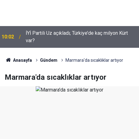
İYİ Partili Uz açıkladı; Türkiye’de kaç milyon Kürt
10:02
Suça sürüklenen çocuklar için yeni düzenleme
var?
09:54
neleri kapsiyor?
Anasayfa
Gündem
Marmara'da sıcaklıklar artıyor
Marmara'da sıcaklıklar artıyor