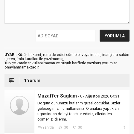
UYARI:
Küfür, hakaret, rencide edici cümleler veya imalar, inançlara saldırı
içeren, imla kuralları ile yazılmamış,
Türkçe karakter kullanılmayan ve büyük harflerle yazılmış yorumlar
onaylanmamaktadır.
1 Yorum
Muzaffer Saglam
/ 07 Ağustos 2026 04:31
Dogum gununuzu kutlarim guzel cocuklar. Sizler
gelecegimizin umutlarisiniz. O analara yaptiklari
ugrasindan dolayi tesekur ediniz, ellerinden
opmenizi dilerim.
Yanıtla
(0)
(0)