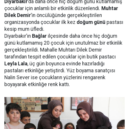
Diyarbakır
’da daha önce hiç doğum günü kutlamamış
çocuklar için anlamlı bir etkinlik düzenlendi.
Muhtar
Dilek Demir
’in öncülüğünde gerçekleştirilen
organizasyonda çocuklar ilk kez
doğum günü
pastası
kesip mum üfledi.
Diyarbakır’ın
Bağlar
ilçesinde daha önce hiç doğum
günü kutlamamış 20 çocuk için unutulmaz bir etkinlik
gerçekleştirildi. Mahalle Muhtarı Dilek Demir
tarafından tespit edilen çocuklar için butik pastacı
Leyla Lala
, üç gün boyunca evinde hazırladığı
pastaları etkinliğe yetiştirdi. Yüz boyama sanatçısı
Nalin Sever ise çocukların yüzlerini rengarenk
boyayarak etkinliğe renk kattı.