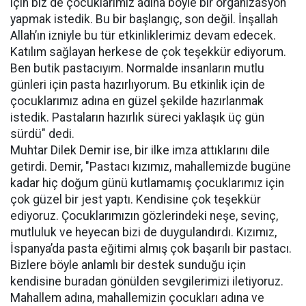
için biz de çocuklarımız adına böyle bir organizasyon
yapmak istedik. Bu bir başlangıç, son değil. İnşallah
Allah’ın izniyle bu tür etkinliklerimiz devam edecek.
Katılım sağlayan herkese de çok teşekkür ediyorum.
Ben butik pastacıyım. Normalde insanların mutlu
günleri için pasta hazırlıyorum. Bu etkinlik için de
çocuklarımız adına en güzel şekilde hazırlanmak
istedik. Pastaların hazırlık süreci yaklaşık üç gün
sürdü" dedi.
Muhtar Dilek Demir ise, bir ilke imza attıklarını dile
getirdi. Demir, "Pastacı kızımız, mahallemizde bugüne
kadar hiç doğum günü kutlamamış çocuklarımız için
çok güzel bir jest yaptı. Kendisine çok teşekkür
ediyoruz. Çocuklarımızın gözlerindeki neşe, sevinç,
mutluluk ve heyecan bizi de duygulandırdı. Kızımız,
İspanya’da pasta eğitimi almış çok başarılı bir pastacı.
Bizlere böyle anlamlı bir destek sunduğu için
kendisine buradan gönülden sevgilerimizi iletiyoruz.
Mahallem adına, mahallemizin çocukları adına ve