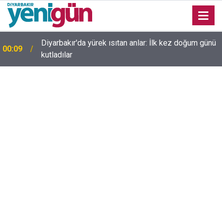
23:36
Diyarbakır'da düğün salonunda kavga: Yaralılar var