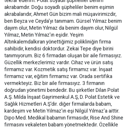
tekrar ederim. Polat soyadlı şüpheliler benim
akrabamdır. Doğu soyadlı şüpheliler benim eşimin
akrabalarıdır, Ahmet Gün bizim mali müşavirimizdir,
ben Beyza ve Ceyda'yı tanımam. Gürsel Yılmaz benim
dayım olur, Metin Yılmaz da benim dayım olur, Nilgül
Yılmaz, Metin Yılmaz'ın eşidir. Yeşim
Altınkalemdalkıran yönettiğimiz polikliniğin firma
sahibidir, kendisi doktordur. Zekai Tepe diye birini
tanımıyorum. Biz 6 firmadan oluşan bir aile firmasıyız.
Güzellik merkezlerimiz vardır. Cihaz ve ürün satış
firmamız var. Kozmetik satış firmamız var. İnşaat
firmamız var, eğitim firmamız var. Orada sertifika
vermekteyiz. Biz bir aile firmasıyız. 3 firmanın
doğrudan yönetimi bendedir. Bu şirketler Dilan Polat
A.Ş. Milda İnşaat Gayrimenkul A.Ş, D. Polat Estetik ve
Sağlık Hizmetleri A.Ş'dir. diğer firmalarda babam,
kardeşim ve Metin Yılmaz'ın eşi Nilgül Yılmaz'a aittir.
Dipo Med. Medikal babamın firmasıdır, Rise And Shine
firmasını vekaleten babam yönetmektedir. Özellikle