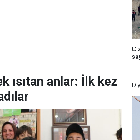
Ci
sa
k ısıtan anlar: İlk kez
Di
dılar