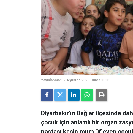
Yayınlanma:
07 Ağustos 2026 Cuma 00:09
Diyarbakır'ın Bağlar ilçesinde 
çocuk için anlamlı bir organizas
pastası kesip mum üfleyen çocukl