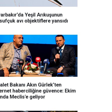
yarbakır’da Yeşil Arıkuşunun
sufçuk avı objektiflere yansıdı
alet Bakanı Akın Gürlek’ten
ernet haberciliğine güvence: Ekim
ında Meclis'e geliyor