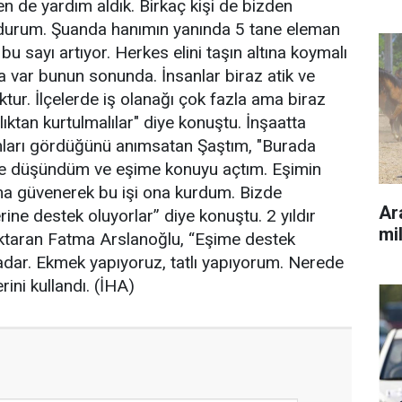
n de yardım aldık. Birkaç kişi de bizden
u durum. Şuanda hanımın yanında 5 tane eleman
 sayı artıyor. Herkes elini taşın altına koymalı
 var bunun sonunda. İnsanlar biraz atik ve
tur. İlçelerde iş olanağı çok fazla ama biraz
ıktan kurtulmalılar" diye konuştu. İnşaatta
nları gördüğünü anımsatan Şaştım, "Burada
iye düşündüm ve eşime konuyu açtım. Eşimin
ona güvenerek bu işi ona kurdum. Bizde
Ara
ine destek oluyorlar” diye konuştu. 2 yıldır
mil
ktaran Fatma Arslanoğlu, “Eşime destek
adar. Ekmek yapıyoruz, tatlı yapıyorum. Nerede
ini kullandı. (İHA)