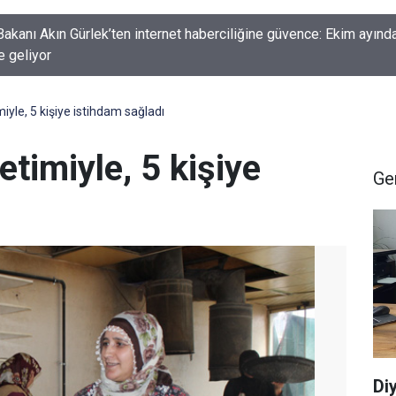
kanı Akın Gürlek’ten internet haberciliğine güvence: Ekim ayında
e geliyor
yle, 5 kişiye istihdam sağladı
timiyle, 5 kişiye
Ge
Di