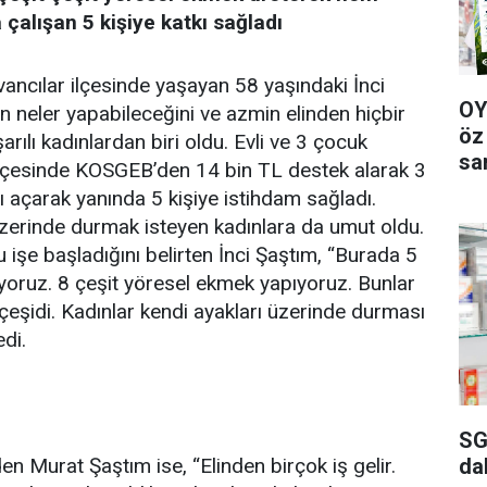
alışan 5 kişiye katkı sağladı
vancılar ilçesinde yaşayan 58 yaşındaki İnci
OY
n neler yapabileceğini ve azmin elinden hiçbir
öz
ılı kadınlardan biri oldu. Evli ve 3 çocuk
sa
 ilçesinde KOSGEB’den 14 bin TL destek alarak 3
ı açarak yanında 5 kişiye istihdam sağladı.
üzerinde durmak isteyen kadınlara da umut oldu.
 işe başladığını belirten İnci Şaştım, “Burada 5
tıyoruz. 8 çeşit yöresel ekmek yapıyoruz. Bunlar
çeşidi. Kadınlar kendi ayakları üzerinde durması
di.
SG
da
en Murat Şaştım ise, “Elinden birçok iş gelir.