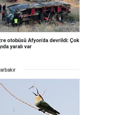
zre otobüsü Afyon'da devrildi: Çok
yıda yaralı var
yarbakır