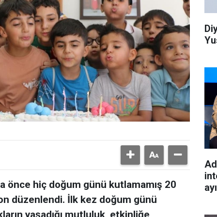
Di
Yu
Ad
int
daha önce hiç doğum günü kutlamamış 20
ay
yon düzenlendi. İlk kez doğum günü
arın yaşadığı mutluluk, etkinliğe