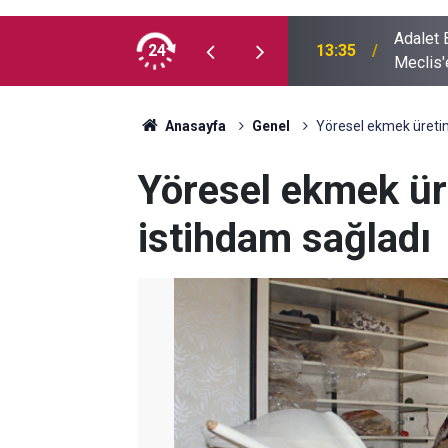
Adalet Ba
usufçuk avı objektiflere yansıdı
24
13:35
Meclis'
Anasayfa
Genel
Yöresel ekmek üretimi
Yöresel ekmek üre
istihdam sağladı