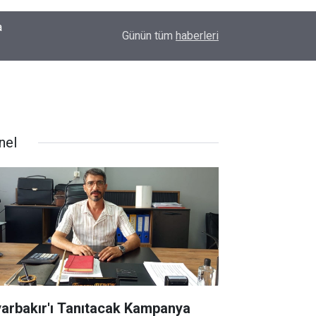
00:09
Diyarbakır'da yürek ısıtan anlar: İlk kez doğum g
Günün tüm
haberleri
nel
yarbakır'ı Tanıtacak Kampanya