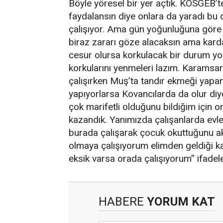
Böyle yöresel bir yer açtık. KOSGEB’te
faydalansın diye onlara da yaradı b
çalışıyor. Ama gün yoğunluğuna göre bu
biraz zararı göze alacaksın ama karda
cesur olursa korkulacak bir durum yok
korkularını yenmeleri lazım. Karamsarl
çalışırken Muş’ta tandır ekmeği yapa
yapıyorlarsa Kovancılarda da olur d
çok marifetli olduğunu bildiğim için 
kazandık. Yanımızda çalışanlarda evler
burada çalışarak çocuk okuttuğunu a
olmaya çalışıyorum elimden geldiği k
eksik varsa orada çalışıyorum” ifadeler
HABERE
YORUM KAT