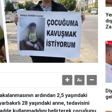
Ye
dı
Za
Diy
yakalanmasının ardından 2,5 yaşındaki
gel
arbakırlı 28 yaşındaki anne, tedavisini
adde kullanmadığını belirterek çocuğunu