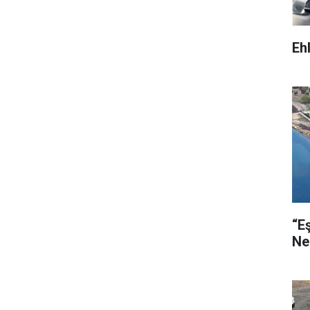
Eh
“E
Ne