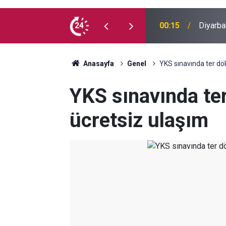
 madde kullanmıyorum, çocuklarımı verin
24
00:05
Mesut Ç
Anasayfa
Genel
YKS sınavında ter dö
YKS sınavında te
ücretsiz ulaşım