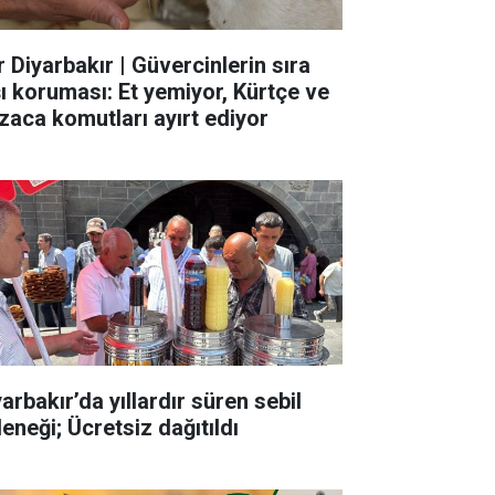
r Diyarbakır | Güvercinlerin sıra
şı koruması: Et yemiyor, Kürtçe ve
zaca komutları ayırt ediyor
arbakır’da yıllardır süren sebil
eneği; Ücretsiz dağıtıldı