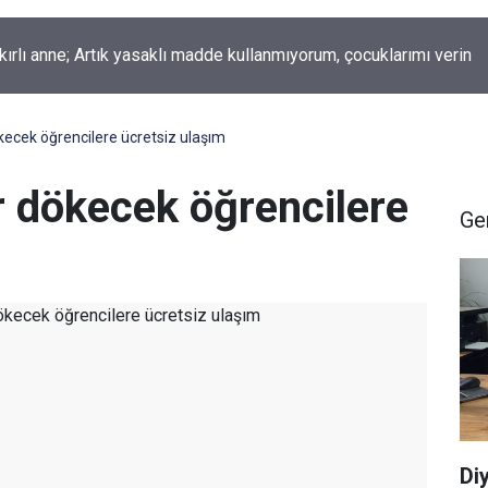
okur yazdı; Gelecek Yolda mı Kaldı?
kecek öğrencilere ücretsiz ulaşım
r dökecek öğrencilere
Ge
Di