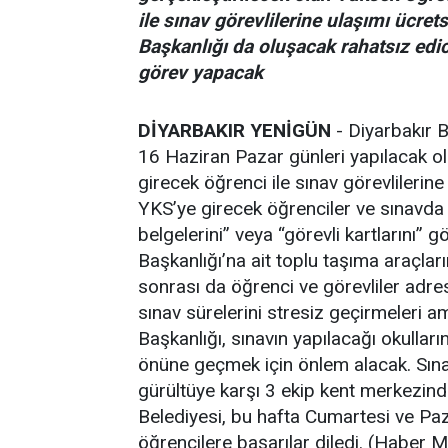
ile sınav görevlilerine ulaşımı ücre
Başkanlığı da oluşacak rahatsız edic
görev yapacak
DİYARBAKIR YENİGÜN
- Diyarbakır 
16 Haziran Pazar günleri yapılacak o
girecek öğrenci ile sınav görevlilerin
YKS’ye girecek öğrenciler ve sınavda 
belgelerini” veya “görevli kartlarını
Başkanlığı’na ait toplu taşıma araçlar
sonrası da öğrenci ve görevliler adre
sınav sürelerini stresiz geçirmeleri 
Başkanlığı, sınavın yapılacağı okulları
önüne geçmek için önlem alacak. Sına
gürültüye karşı 3 ekip kent merkezin
Belediyesi, bu hafta Cumartesi ve Pa
öğrencilere başarılar diledi. (Haber M