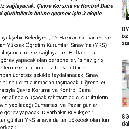
tsiz sağlayacak. Çevre Koruma ve Kontrol Daire
i gürültülerin önüne geçmek için 3 ekiple
OY
öz
Büyükşehir Belediyesi, 15 Haziran Cumartesi ve
sa
lan Yüksek Öğretim Kurumları Sınavı’na (YKS)
e ulaşımı ücretsiz sağlayacak. Hafta sonu
görev yapacak olan personeller, “sınav giriş
” göstermeleri durumunda Ulaşım Daire
ından ücretsiz şekilde faydalanacak. Sınav
slerine ücret alınmadan taşınacak. Öğrenciler
amacıyla Çevre Koruma ve Kontrol Daire
n etrafında oluşacak rahatsız edici gürültülerin
vın yapılacağı Cumartesi ve Pazar günleri
de görev yapacak. Diyarbakır Büyükşehir
SG
zar günleri YKS sınavında ter dökecek olan tüm
da
erkezi)