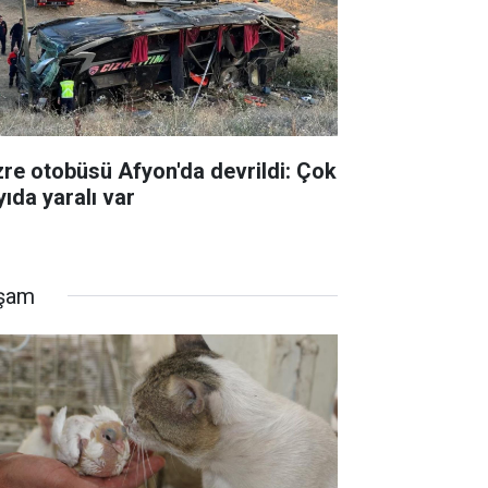
zre otobüsü Afyon'da devrildi: Çok
yıda yaralı var
şam