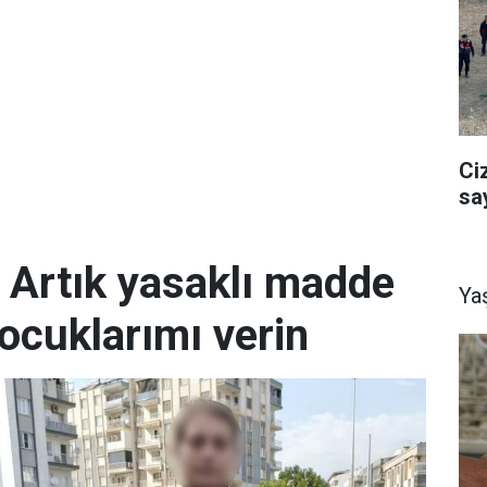
Ci
sa
; Artık yasaklı madde
Ya
ocuklarımı verin