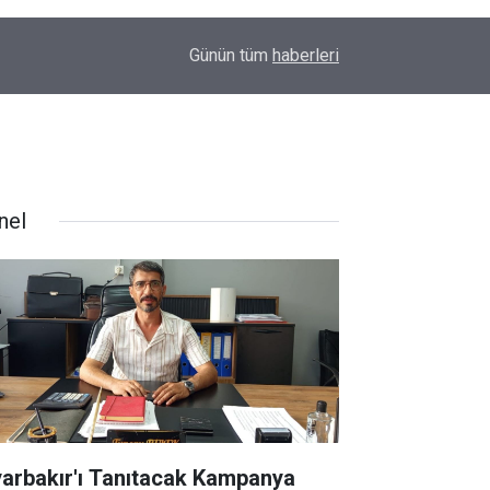
00:01
Barış Ünal yazdı; Silahlar susarsa gelecek konu
Günün tüm
haberleri
nel
yarbakır'ı Tanıtacak Kampanya