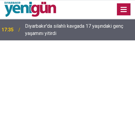
Diyarbakır'da silahlı kavgada 17 yaşındaki genç
17:35
yaşamını yitirdi
16:54
Bahceli'den Öcalan ve Demirtaş açıklaması