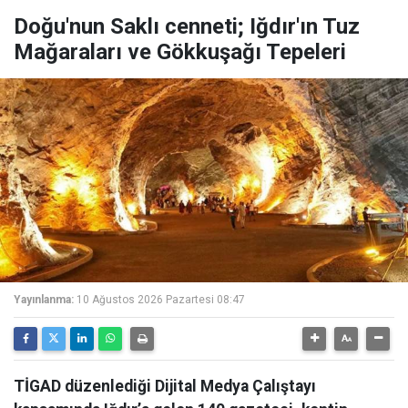
Doğu'nun Saklı cenneti; Iğdır'ın Tuz
Mağaraları ve Gökkuşağı Tepeleri
Yayınlanma:
10 Ağustos 2026 Pazartesi 08:47
TİGAD düzenlediği Dijital Medya Çalıştayı