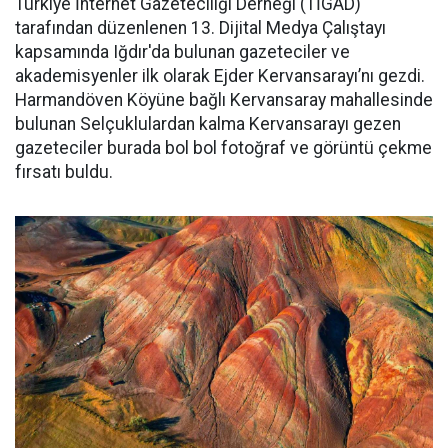
Türkiye İnternet Gazeteciliği Derneği (TİGAD)
tarafından düzenlenen 13. Dijital Medya Çalıştayı
kapsamında Iğdır'da bulunan gazeteciler ve
akademisyenler ilk olarak Ejder Kervansarayı’nı gezdi.
Harmandöven Köyüne bağlı Kervansaray mahallesinde
bulunan Selçuklulardan kalma Kervansarayı gezen
gazeteciler burada bol bol fotoğraf ve görüntü çekme
fırsatı buldu.