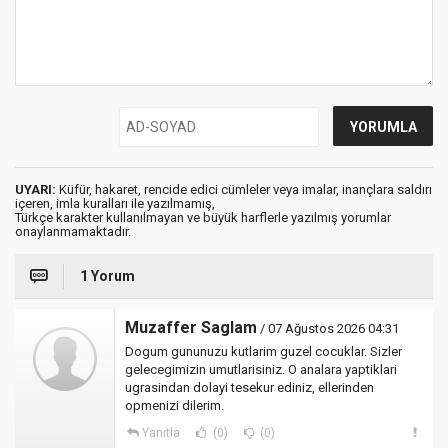
UYARI:
Küfür, hakaret, rencide edici cümleler veya imalar, inançlara saldırı
içeren, imla kuralları ile yazılmamış,
Türkçe karakter kullanılmayan ve büyük harflerle yazılmış yorumlar
onaylanmamaktadır.
1 Yorum
Muzaffer Saglam
/ 07 Ağustos 2026 04:31
Dogum gununuzu kutlarim guzel cocuklar. Sizler
gelecegimizin umutlarisiniz. O analara yaptiklari
ugrasindan dolayi tesekur ediniz, ellerinden
opmenizi dilerim.
Yanıtla
(0)
(0)