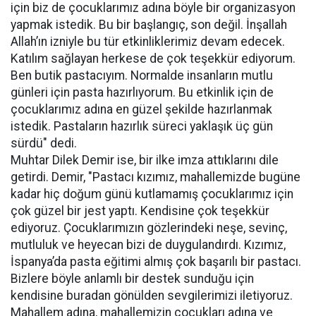
için biz de çocuklarımız adına böyle bir organizasyon
yapmak istedik. Bu bir başlangıç, son değil. İnşallah
Allah’ın izniyle bu tür etkinliklerimiz devam edecek.
Katılım sağlayan herkese de çok teşekkür ediyorum.
Ben butik pastacıyım. Normalde insanların mutlu
günleri için pasta hazırlıyorum. Bu etkinlik için de
çocuklarımız adına en güzel şekilde hazırlanmak
istedik. Pastaların hazırlık süreci yaklaşık üç gün
sürdü" dedi.
Muhtar Dilek Demir ise, bir ilke imza attıklarını dile
getirdi. Demir, "Pastacı kızımız, mahallemizde bugüne
kadar hiç doğum günü kutlamamış çocuklarımız için
çok güzel bir jest yaptı. Kendisine çok teşekkür
ediyoruz. Çocuklarımızın gözlerindeki neşe, sevinç,
mutluluk ve heyecan bizi de duygulandırdı. Kızımız,
İspanya’da pasta eğitimi almış çok başarılı bir pastacı.
Bizlere böyle anlamlı bir destek sunduğu için
kendisine buradan gönülden sevgilerimizi iletiyoruz.
Mahallem adına, mahallemizin çocukları adına ve