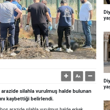
Di
ya
Di
ya
ş arazide silahla vurulmuş halde bulunan
nı kaybettiği belirlendi.
 boş arazide silahla vurulmuş halde erkek