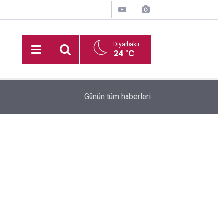
Diyarbakır
24 °C
16:35
Diyarbakır'da boş arazide ceset bulundu
Günün tüm
haberleri