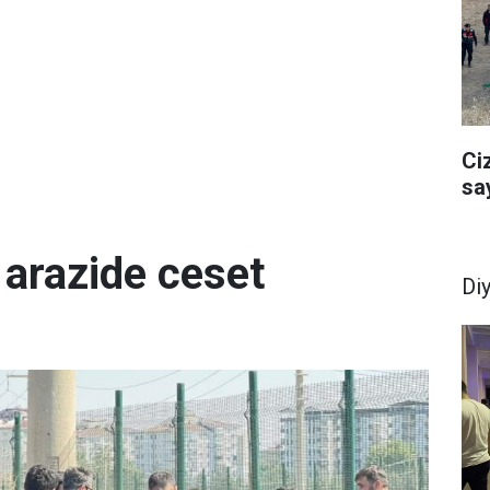
Ci
sa
 arazide ceset
Di