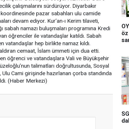
cilik çalışmalarını sürdürüyor. Diyarbakır
ü koordinesinde pazar sabahları ulu camide
ları devam ediyor. Kur’an-ı Kerim tilaveti,
OY
ığı sabah namazı buluşmaları programına Kredi
öz
n öğrenciler ile vatandaşlar katıldı. Sabah
sa
len vatandaşlar hep birlikte namaz kıldı.
ldıran cemaat, İslam ümmeti için dua etti.
eyen öğrenci ve vatandaşlara Vali ve Büyükşehir
üzeloğlu’nun talimatları doğrultusunda, Sosyal
, Ulu Cami girişinde hazırlanan çorba standında
ldi. (Haber Merkezi)
SG
da