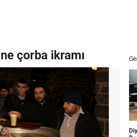
ne çorba ikramı
Ge
Di