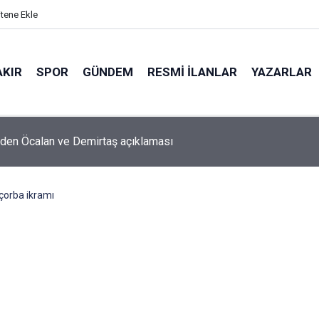
itene Ekle
AKIR
SPOR
GÜNDEM
RESMI İLANLAR
YAZARLAR
'den Öcalan ve Demirtaş açıklaması
çorba ikramı