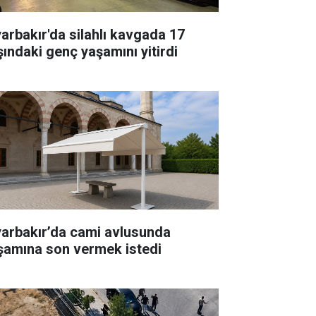
yarbakır'da silahlı kavgada 17
şındaki genç yaşamını yitirdi
yarbakır’da cami avlusunda
şamına son vermek istedi