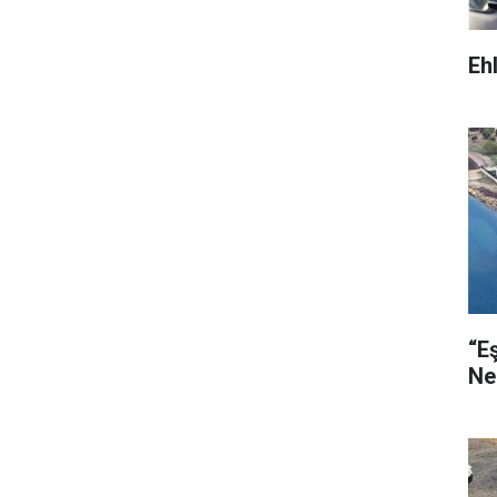
Eh
“E
Ne