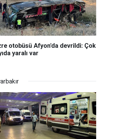
zre otobüsü Afyon'da devrildi: Çok
yıda yaralı var
yarbakır