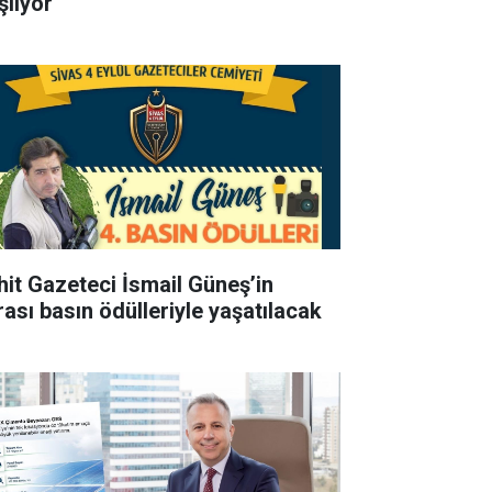
şlıyor
hit Gazeteci İsmail Güneş’in
rası basın ödülleriyle yaşatılacak