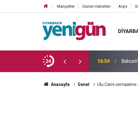
Manşetler
Günün Haberleri
Arşiv
S
DIYARB
 yaşındaki genç yaşamını yitirdi
24
16:54
Bahceli
Anasayfa
Genel
Ulu Cami cemaatine 