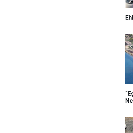
Eh
“E
Ne