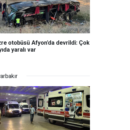
zre otobüsü Afyon'da devrildi: Çok
yıda yaralı var
yarbakır