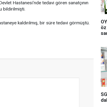
k Devlet Hastanesi'nde tedavi gören sanatçının
bildirilmişti.
OY
staneye kaldırılmış, bir süre tedavi görmüştü.
öz
sa
SG
da