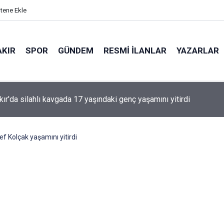
itene Ekle
AKIR
SPOR
GÜNDEM
RESMI İLANLAR
YAZARLAR
'den Öcalan ve Demirtaş açıklaması
f Kolçak yaşamını yitirdi