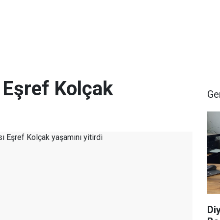
 Eşref Kolçak
Ge
Di