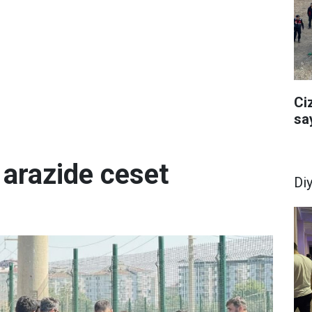
Ci
sa
 arazide ceset
Di