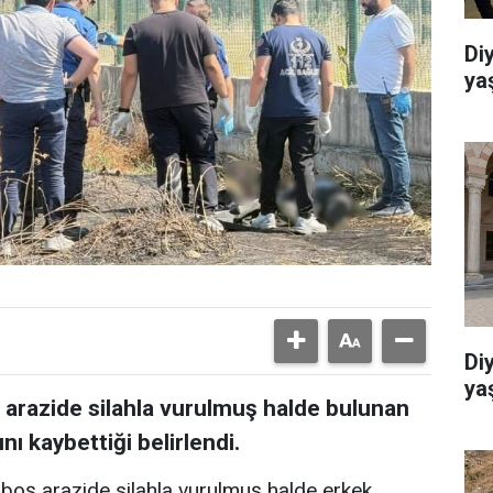
Di
ya
Di
ya
ş arazide silahla vurulmuş halde bulunan
nı kaybettiği belirlendi.
 boş arazide silahla vurulmuş halde erkek