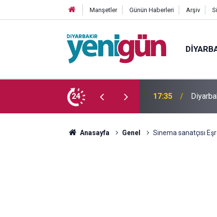
Manşetler
Günün Haberleri
Arşiv
S
DIYARB
 yaşındaki genç yaşamını yitirdi
24
16:54
Bahceli
Anasayfa
Genel
Sinema sanatçısı Eşre