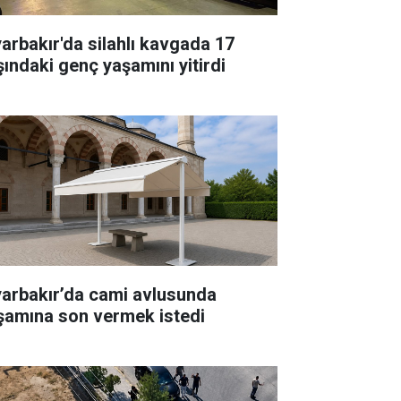
yarbakır'da silahlı kavgada 17
şındaki genç yaşamını yitirdi
yarbakır’da cami avlusunda
şamına son vermek istedi