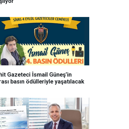
şlıyor
hit Gazeteci İsmail Güneş’in
rası basın ödülleriyle yaşatılacak