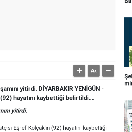
Ba
Şe
mi
aşamını yitirdi. DİYARBAKIR YENİGÜN -
2) hayatını kaybettiği belirtildi....
nı yitirdi.
çısı Eşref Kolçak'ın (92) hayatını kaybettiği