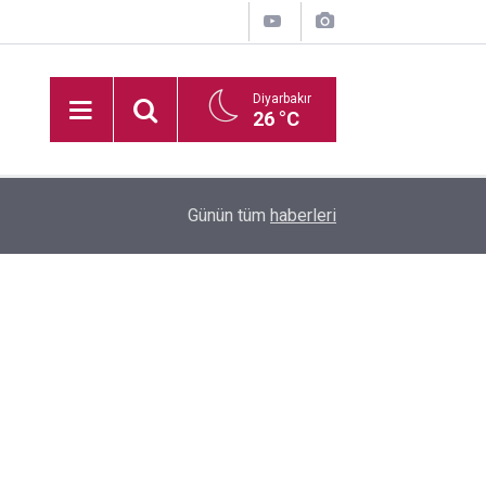
Diyarbakır
26 °C
16:35
Diyarbakır'da boş arazide ceset bulundu
Günün tüm
haberleri