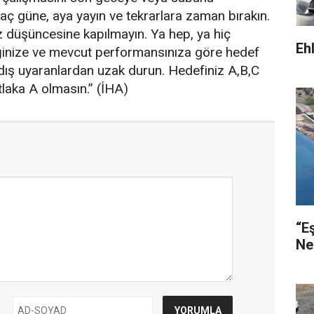
ç güne, aya yayın ve tekrarlara zaman bırakın.
z düşüncesine kapılmayın. Ya hep, ya hiç
Eh
eğinize ve mevcut performansınıza göre hedef
n dış uyaranlardan uzak durun. Hedefiniz A,B,C
tlaka A olmasın.” (İHA)
“E
Ne