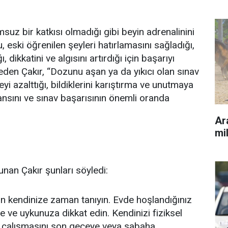
msuz bir katkısı olmadığı gibi beyin adrenalinini
u, eski öğrenilen şeyleri hatırlamasını sağladığı,
 dikkatini ve algısını artırdığı için başarıyı
eden Çakır, “Dozunu aşan ya da yıkıcı olan sınav
i azalttığı, bildiklerini karıştırma ve unutmaya
sını ve sınav başarısının önemli oranda
Ara
mil
nan Çakır şunları söyledi:
n kendinize zaman tanıyın. Evde hoşlandığınız
ze ve uykunuza dikkat edin. Kendinizi fiziksel
av çalışmasını son geceye veya sabaha