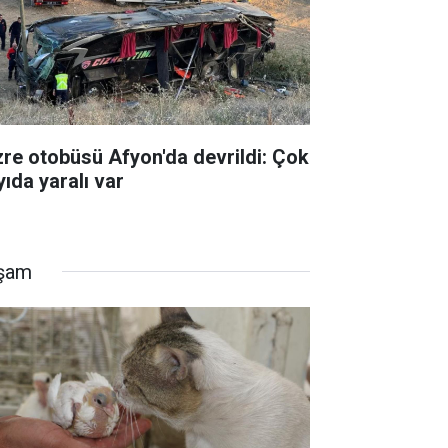
zre otobüsü Afyon'da devrildi: Çok
yıda yaralı var
şam