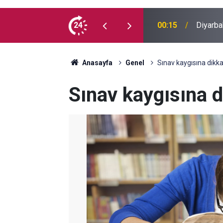
 madde kullanmıyorum, çocuklarımı verin
24
00:05
Mesut Ç
Anasayfa
Genel
Sınav kaygısına dikka
Sınav kaygısına d