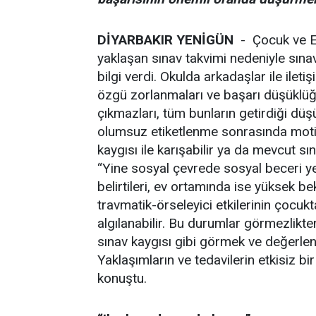
DİYARBAKIR YENİGÜN
- Çocuk ve Er
yaklaşan sınav takvimi nedeniyle sın
bilgi verdi. Okulda arkadaşlar ile ilet
özgü zorlanmaları ve başarı düşüklüğ
çıkmazları, tüm bunların getirdiği düş
olumsuz etiketlenme sonrasında motiv
kaygısı ile karışabilir ya da mevcut sın
“Yine sosyal çevrede sosyal beceri yete
belirtileri, ev ortamında ise yüksek be
travmatik-örseleyici etkilerinin çocukt
algılanabilir. Bu durumlar görmezlikte
sınav kaygısı gibi görmek ve değerlen
Yaklaşımların ve tedavilerin etkisiz bi
konuştu.