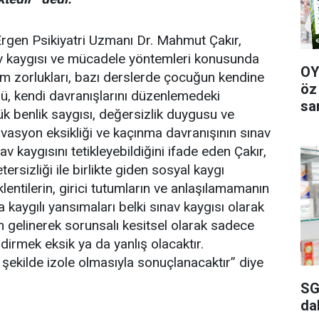
gen Psikiyatri Uzmanı Dr. Mahmut Çakır,
av kaygısı ve mücadele yöntemleri konusunda
OY
işim zorlukları, bazı derslerde çocuğun kendine
öz
ü, kendi davranışlarını düzenlemedeki
sa
ük benlik saygısı, değersizlik duygusu ve
asyon eksikliği ve kaçınma davranışının sınav
av kaygısını tetikleyebildiğini ifade eden Çakır,
rsizliği ile birlikte giden sosyal kaygı
klentilerin, girici tutumların ve anlaşılamamanın
a kaygılı yansımaları belki sınav kaygısı olarak
n gelinerek sorunsalı kesitsel olarak sadece
dirmek eksik ya da yanlış olacaktır.
r şekilde izole olmasıyla sonuçlanacaktır” diye
SG
da