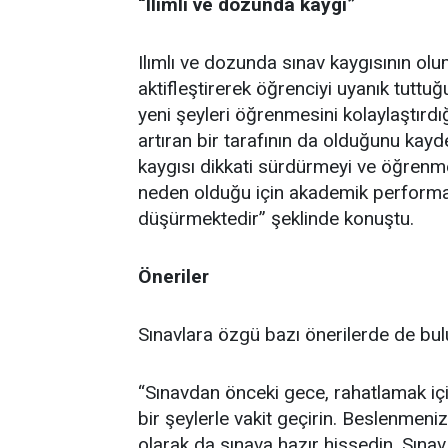
“Ilımlı ve dozunda kaygı”
Ilımlı ve dozunda sınav kaygısının olu
aktifleştirerek öğrenciyi uyanık tuttuğ
yeni şeyleri öğrenmesini kolaylaştırdığı,
artıran bir tarafının da olduğunu kayd
kaygısı dikkati sürdürmeyi ve öğrenmey
neden olduğu için akademik performan
düşürmektedir” şeklinde konuştu.
Öneriler
Sınavlara özgü bazı önerilerde de bulu
“Sınavdan önceki gece, rahatlamak içi
bir şeylerle vakit geçirin. Beslenmeni
olarak da sınava hazır hissedin. Sın