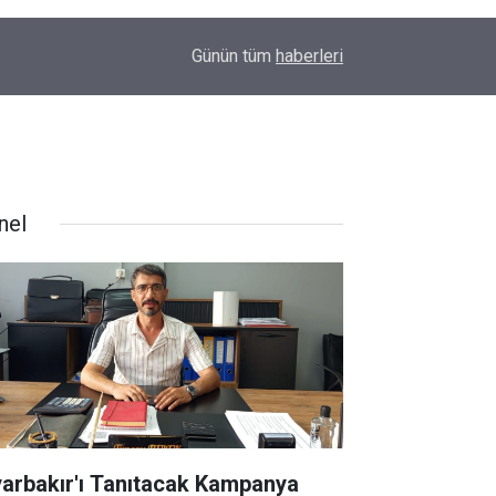
00:01
Barış Ünal yazdı; Silahlar susarsa gelecek konu
Günün tüm
haberleri
nel
yarbakır'ı Tanıtacak Kampanya