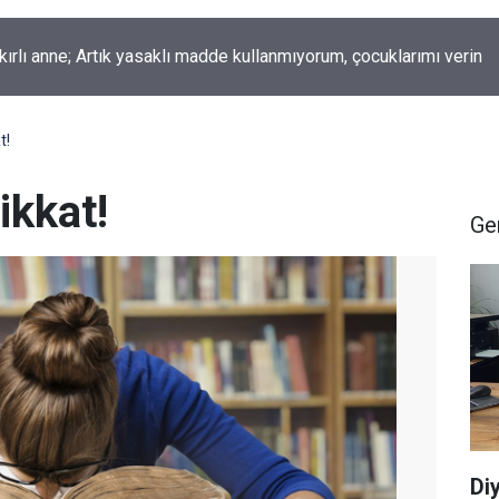
okur yazdı; Gelecek Yolda mı Kaldı?
t!
ikkat!
Ge
Di