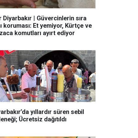
r Diyarbakır | Güvercinlerin sıra
şı koruması: Et yemiyor, Kürtçe ve
zaca komutları ayırt ediyor
arbakır’da yıllardır süren sebil
eneği; Ücretsiz dağıtıldı