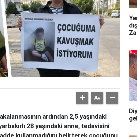
Ye
dı
Za
Diy
yakalanmasının ardından 2,5 yaşındaki
gel
arbakırlı 28 yaşındaki anne, tedavisini
adde kullanmadığını belirterek çocuğunu