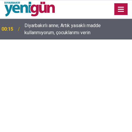
Diyarbakırlı anne; Artık yasaklı madde
00:15
kullanmıyorum, çocuklarımı verin
00:05
Mesut Çokur yazdı; Gelecek Yolda mı Kaldı?