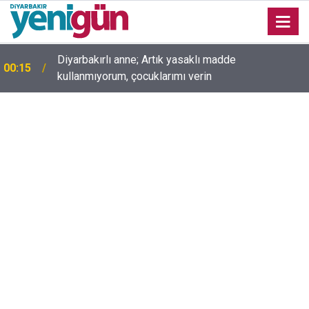
00:05
Mesut Çokur yazdı; Gelecek Yolda mı Kaldı?