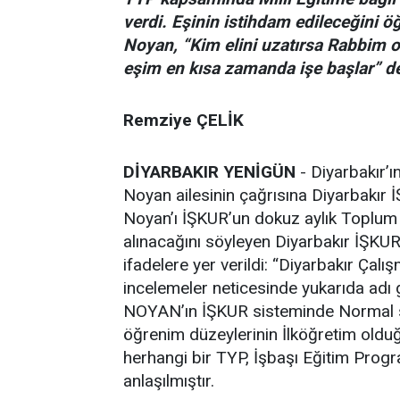
verdi. Eşinin istihdam edileceğini
Noyan, “Kim elini uzatırsa Rabbim o
eşim en kısa zamanda işe başlar” d
Remziye ÇELİK
DİYARBAKIR YENİGÜN
- Diyarbakır’ı
Noyan ailesinin çağrısına Diyarbakır
Noyan’ı İŞKUR’un dokuz aylık Toplum
alınacağını söyleyen Diyarbakır İŞKU
ifadelere yer verildi: “Diyarbakır Ça
incelemeler neticesinde yukarıda adı
NOYAN’ın İŞKUR sisteminde Normal st
öğrenim düzeylerinin İlköğretim oldu
herhangi bir TYP, İşbaşı Eğitim Prog
anlaşılmıştır.