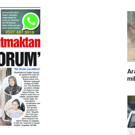
Ara
mil