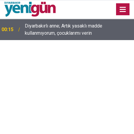
00:05
Mesut Çokur yazdı; Gelecek Yolda mı Kaldı?