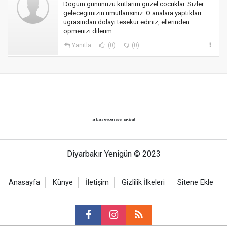
Dogum gununuzu kutlarim guzel cocuklar. Sizler
gelecegimizin umutlarisiniz. O analara yaptiklari
ugrasindan dolayi tesekur ediniz, ellerinden
opmenizi dilerim.
Yanıtla
(0)
(0)
ankara evden eve nakliyat
Diyarbakır Yenigün © 2023
Anasayfa
Künye
İletişim
Gizlilik İlkeleri
Sitene Ekle