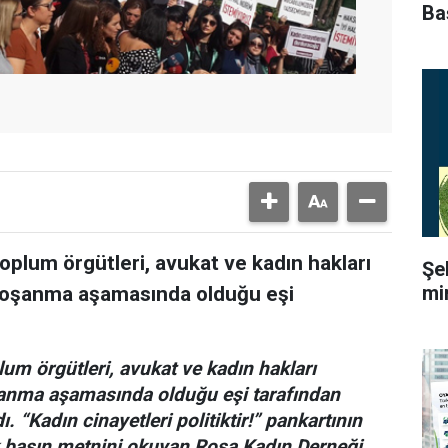
Ba
 toplum örgütleri, avukat ve kadın hakları
Şe
mi
oşanma aşamasında olduğu eşi
plum örgütleri, avukat ve kadın hakları
nma aşamasında olduğu eşi tarafından
. “Kadın cinayetleri politiktir!” pankartının
k basın metnini okuyan Rosa Kadın Derneği