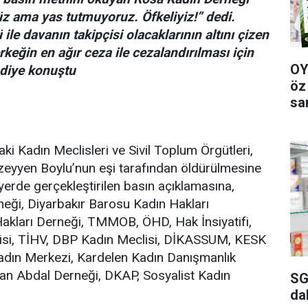
z ama yas tutmuyoruz. Öfkeliyiz!” dedi.
le davanın takipçisi olacaklarının altını çizen
rkeğin en ağır ceza ile cezalandırılması için
OY
 diye konuştu
öz
sa
aki Kadın Meclisleri ve Sivil Toplum Örgütleri,
zeyyen Boylu’nun eşi tarafından öldürülmesine
 yerde gerçekleştirilen basın açıklamasına,
eği, Diyarbakır Barosu Kadın Hakları
akları Derneği, TMMOB, ÖHD, Hak İnsiyatifi,
isi, TİHV, DBP Kadın Meclisi, DİKASSUM, KESK
dın Merkezi, Kardelen Kadın Danışmanlık
n Abdal Derneği, DKAP, Sosyalist Kadın
SG
da