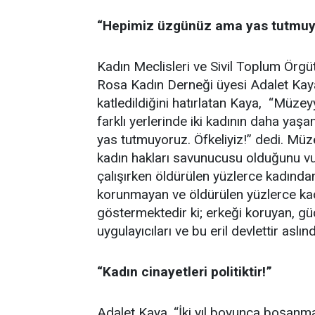
“Hepimiz üzgünüz ama yas tutmuy
Kadın Meclisleri ve Sivil Toplum Örgüt
Rosa Kadın Derneği üyesi Adalet Kay
katledildiğini hatırlatan Kaya, “Müzey
farklı yerlerinde iki kadının daha ya
yas tutmuyoruz. Öfkeliyiz!” dedi. Müz
kadın hakları savunucusu olduğunu v
çalışırken öldürülen yüzlerce kadınd
korunmayan ve öldürülen yüzlerce kad
göstermektedir ki; erkeği koruyan, gü
uygulayıcıları ve bu eril devlettir as
“Kadın cinayetleri politiktir!”
Adalet Kaya, “İki yıl boyunca boşanmay