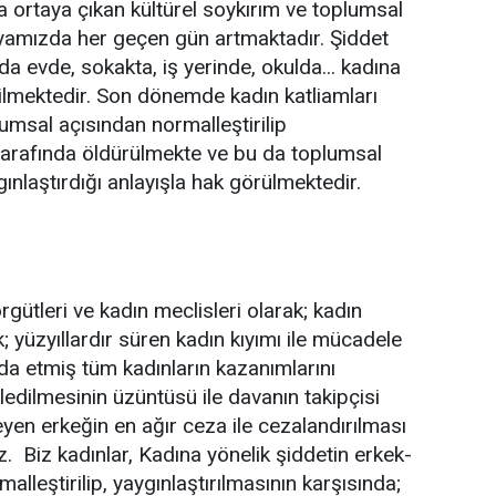
a ortaya çıkan kültürel soykırım ve toplumsal
yamızda her geçen gün artmaktadır. Şiddet
da evde, sokakta, iş yerinde, okulda... kadına
lmektedir. Son dönemde kadın katliamları
lumsal açısından normalleştirilip
ı tarafında öldürülmekte ve bu da toplumsal
ınlaştırdığı anlayışla hak görülmektedir.
rgütleri ve kadın meclisleri olarak; kadın
; yüzyıllardır süren kadın kıyımı ile mücadele
da etmiş tüm kadınların kazanımlarını
dilmesinin üzüntüsü ile davanın takipçisi
eyen erkeğin en ağır ceza ile cezalandırılması
. Biz kadınlar, Kadına yönelik şiddetin erkek-
malleştirilip, yaygınlaştırılmasının karşısında;