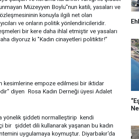
runmayan Müzeyyen Boylu''nun katili, yasaları ve
özleşmesininin konuyla ilgili net olan
Eh
ları ve onların politik yönlendiricileridir.
meleri bir kere daha ihlal etmiştir ve yasaları
a diyoruz ki "Kadın cinayetleri politiktir!”
m kesimlerine empoze edilmesi bir iktidar
tedir” diyen Rosa Kadın Derneği üyesi Adalet
“E
Ne
a yönelik şiddeti normalleştirip kendi
etçi bir şiddet dili kullanarak yaşanan bu kadın
yöntemini uygulamaya koymuştur. Diyarbakır'da