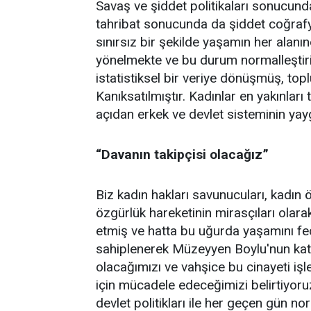
Savaş ve şiddet politikaları sonucund
tahribat sonucunda da şiddet coğraf
sınırsız bir şekilde yaşamın her alanın
yönelmekte ve bu durum normalleştiri
istatistiksel bir veriye dönüşmüş, top
Kanıksatılmıştır. Kadınlar en yakınlar
açıdan erkek ve devlet sisteminin yayg
“Davanın takipçisi olacağız”
Biz kadın hakları savunucuları, kadın ö
özgürlük hareketinin mirasçıları olarak
etmiş ve hatta bu uğurda yaşamını fe
sahiplenerek Müzeyyen Boylu'nun katle
olacağımızı ve vahşice bu cinayeti işl
için mücadele edeceğimizi belirtiyoruz
devlet politikları ile her geçen gün nor