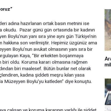
oruz”
leri adına hazırlanan ortak basın metnini ise
a okudu. Pazar günü gün ortasında bir kadının
yen Boylu’nun yanı sıra yine aynı gün Türkiye’nin
şam hakkına son verilmiştir. Hepimiz üzgünüz ama
eyyen Boylu’nun avukat olmasının yanı sıra bir
urgulayan Kaya, “Bir erkekten boşanmaya
Ara
an biri oldu. Koruma kararı olmasına rağmen
mil
ından biri maalesef. Bütün bunlar net olarak
çlendiren, kadına şiddeti meşru kılan yasa
lında Müzeyyen Boylu'yu katleden” diye konuştu.
a çalışan ve koruma kararının varlığı ile şiddet