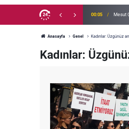
 madde kullanmıyorum, çocuklarımı verin
24
00:05
Mesut Ç
Anasayfa
Genel
Kadınlar: Üzgünüz a
Kadınlar: Üzgün