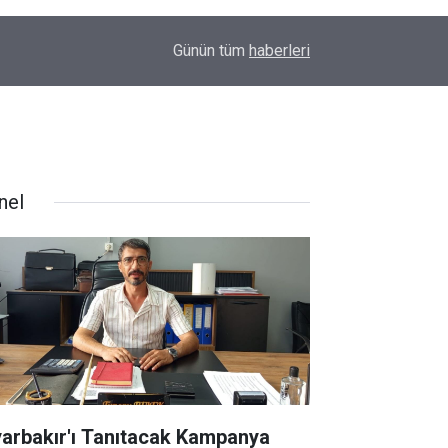
00:01
Barış Ünal yazdı; Silahlar susarsa gelecek konu
Günün tüm
haberleri
nel
yarbakır'ı Tanıtacak Kampanya