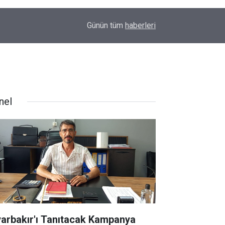
09:48
Amedspor’dan süper lig öncesi önemli hamle: Sp
Günün tüm
haberleri
nel
yarbakır'ı Tanıtacak Kampanya