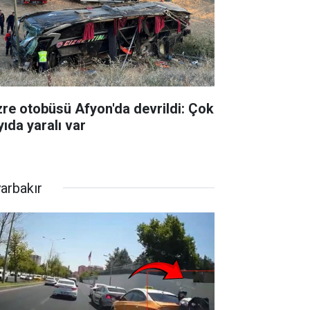
zre otobüsü Afyon'da devrildi: Çok
yıda yaralı var
yarbakır