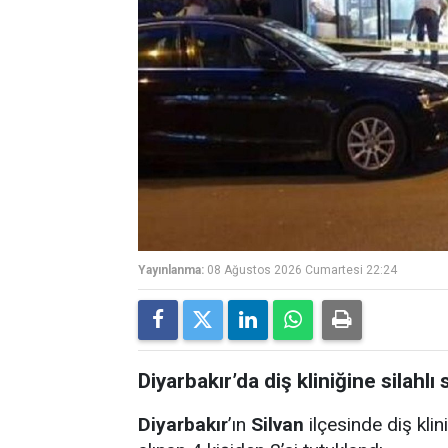
Yayınlanma:
08 Ağustos 2026 Cumartesi 22:24
Diyarbakır’da diş kliniğine silahlı s
Diyarbakır
’ın
Silvan
ilçesinde diş klini