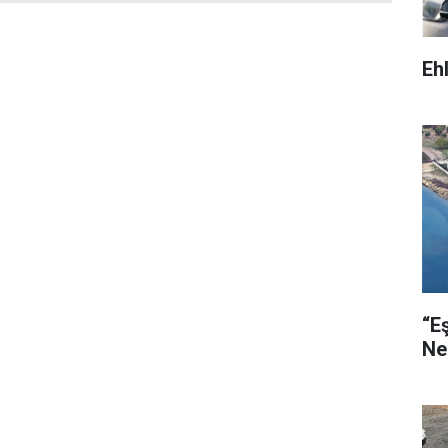
Eh
“E
Ne