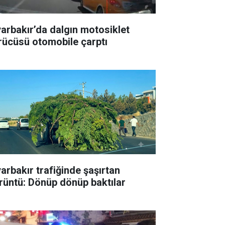
yarbakır’da dalgın motosiklet
rücüsü otomobile çarptı
yarbakır trafiğinde şaşırtan
rüntü: Dönüp dönüp baktılar