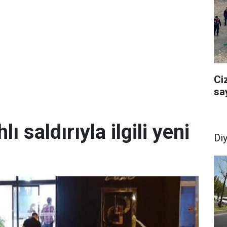
Ci
sa
lı saldırıyla ilgili yeni
Di