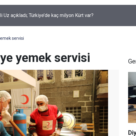
rüklenen çocuklar için yeni düzenleme neleri kapsiyor?
yemek servisi
eye yemek servisi
Ge
Di