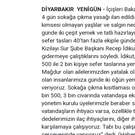
DİYARBAKIR YENİGÜN -
İçişleri Bak
4 gün sokağa çıkma yasağı ilan edildi.
kimsesi olmayan yaşlılar ve salgın ne
günde iki çeşit yemek ve tatlı hazırlay
sefer tasları 40’tan fazla ekiple günd
Kızılayı Sur Şube Başkanı Recep İdikut
gidermeye çalıştıklarını söyledi. İdi
500 ile 2 bin kişiye sefer taslarına 
Mağdur olan ailelerimizden yatalak ola
olan insanlarımıza günde iki öğün ye
veriyoruz. Sokağa çıkma kısıtlaması o
bin 500, 3 bin civarında vatandaşa e
yönetim kurulu üyelerimizle beraber sa
vatandaşların ihtiyacı varsa, özellikle 
dedelerimizin ilaç ihtiyaçlarını, diğer 
karşılamaya çalışıyoruz. Tabi bu çal
çerçevesinde yapıyoruz” dedi. (Habe