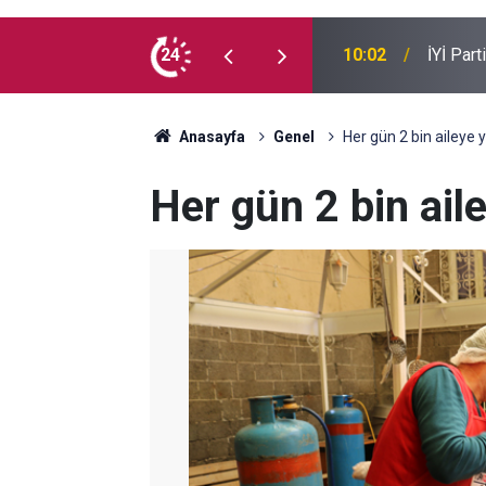
e kaç milyon Kürt var?
24
09:54
Suça sü
Anasayfa
Genel
Her gün 2 bin aileye 
Her gün 2 bin ail