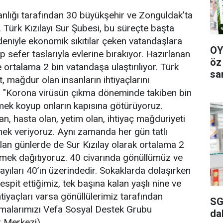
anlığı tarafından 30 büyükşehir ve Zonguldak'ta
 Türk Kızılayı Sur Şubesi, bu süreçte başta
deniyle ekonomik sıkıtılar çeken vatandaşlara
OY
ıp sefer taslarıyla evlerine bırakıyor. Hazırlanan
öz
e ortalama 2 bin vatandaşa ulaştırılıyor. Türk
sa
, mağdur olan insanların ihtiyaçlarını
kut, "Korona virüsün çıkma döneminde takiben bin
yemek koyup onların kapısına götürüyoruz.
n, hasta olan, yetim olan, ihtiyaç mağduriyeti
mek veriyoruz. Aynı zamanda her gün tatlı
lan günlerde de Sur Kızılay olarak ortalama 2
kmek dağıtıyoruz. 40 civarında gönüllümüz ve
yıları 40’ın üzerindedir. Sokaklarda dolaşırken
tespit ettiğimiz, tek başına kalan yaşlı nine ve
ihtiyaçları varsa gönüllülerimiz tarafından
SG
ışmalarımızı Vefa Sosyal Destek Grubu
da
r Merkezi)