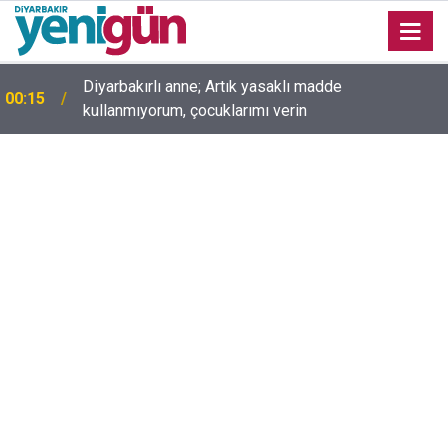
00:05
Mesut Çokur yazdı; Gelecek Yolda mı Kaldı?