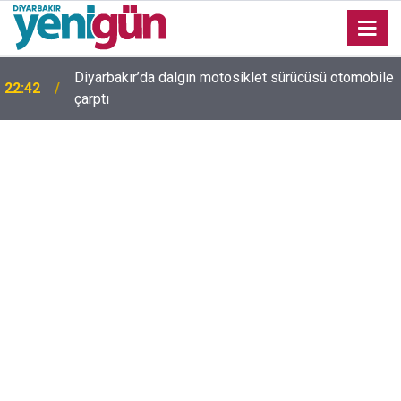
Diyarbakır’da dalgın motosiklet sürücüsü otomobile
22:42
Diyarbakır trafiğinde şaşırtan görüntü: Dönüp dönüp
çarptı
22:37
baktılar