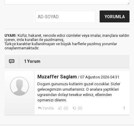
UYARI:
Küfür, hakaret, rencide edici cümleler veya imalar, inançlara saldırı
içeren, imla kuralları ile yazılmamış,
Türkçe karakter kullanılmayan ve büyük harflerle yazılmış yorumlar
onaylanmamaktadır.
1 Yorum
Muzaffer Saglam
/ 07 Ağustos 2026 04:31
Dogum gununuzu kutlarim guzel cocuklar. Sizler
gelecegimizin umutlarisiniz. O analara yaptiklari
ugrasindan dolayi tesekur ediniz, ellerinden
opmenizi dilerim.
Yanıtla
(0)
(0)