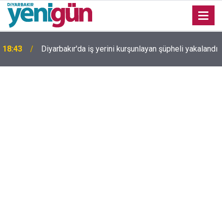
18:43
Diyarbakır'da iş yerini kurşunlayan şüpheli yakalandı
Diyarbakır TSO Başkanı Kaya'dan çerçeve yasa
18:22
değerlendirmesi: Tek başına barışı sağlayamıyor