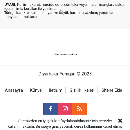
UYARI:
Küfür, hakaret, rencide edici cümleler veya imalar, inançlara saldırı
içeren, imla kuralları ile yazılmamış,
Türkçe karakter kullanılmayan ve büyük harflerle yazılmış yorumlar
onaylanmamaktadır.
ankara evden eve nakliyat
Diyarbakır Yenigün © 2023
Anasayfa
Künye
İletişim
Gizlilik İlkeleri
Sitene Ekle
Sitemizden en iyi şekilde faydalanabilmeniz için çerezler
kullanılmaktadır. Bu siteye giriş yaparak çerez kullanımını kabul etmiş
Haber Portalı Yazılımı