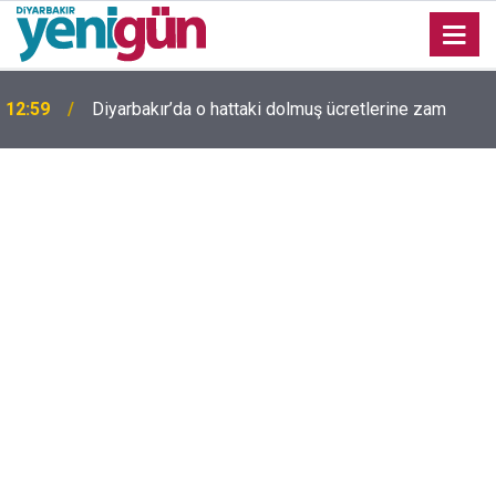
Diyarbakır'da yıllardır kimliği bilinmeyen mezar
11:58
yeniden gündemde