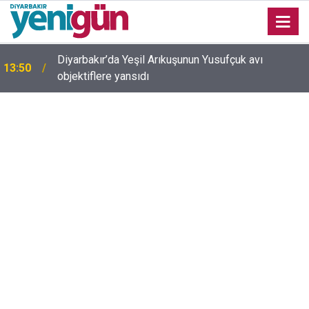
Adalet Bakanı Akın Gürlek’ten internet haberciliğine
13:35
güvence: Ekim ayında Meclis'e geliyor