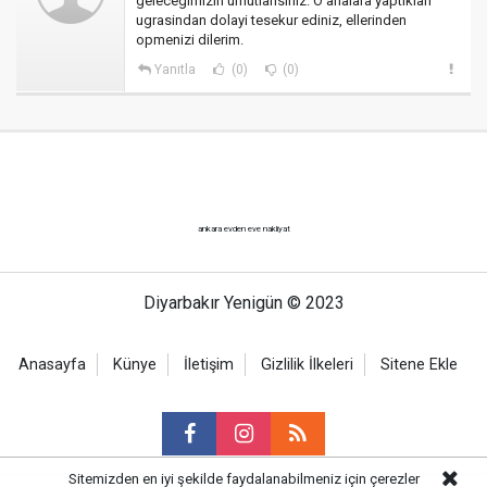
gelecegimizin umutlarisiniz. O analara yaptiklari
ugrasindan dolayi tesekur ediniz, ellerinden
opmenizi dilerim.
Yanıtla
(0)
(0)
ankara evden eve nakliyat
Diyarbakır Yenigün © 2023
Anasayfa
Künye
İletişim
Gizlilik İlkeleri
Sitene Ekle
Sitemizden en iyi şekilde faydalanabilmeniz için çerezler