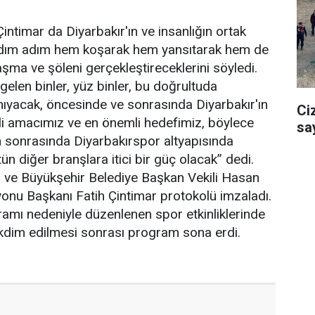
ntimar da Diyarbakır'ın ve insanlığın ortak
i adım adım hem koşarak hem yansıtarak hem de
şma ve şöleni gerçekleştireceklerini söyledi.
 gelen binler, yüz binler, bu doğrultuda
anıyacak, öncesinde ve sonrasında Diyarbakır'ın
Ci
mli amacımız ve en önemli hedefimiz, böylece
sa
n sonrasında Diyarbakırspor altyapısında
 diğer branşlara itici bir güç olacak” dedi.
si ve Büyükşehir Belediye Başkan Vekili Hasan
onu Başkanı Fatih Çintimar protokolü imzaladı.
mı nedeniyle düzenlenen spor etkinliklerinde
akdim edilmesi sonrası program sona erdi.