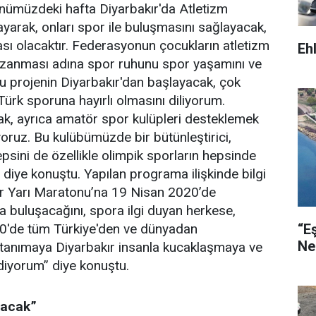
Önümüzdeki hafta Diyarbakır'da Atletizm
rak, onları spor ile buluşmasını sağlayacak,
ı olacaktır. Federasyonun çocukların atletizm
Eh
 kazanması adına spor ruhunu spor yaşamını ve
u projenin Diyarbakır'dan başlayacak, çok
ürk sporuna hayırlı olmasını diliyorum.
ak, ayrıca amatör spor kulüpleri desteklemek
ruz. Bu kulübümüzde bir bütünleştirici,
epsini de özellikle olimpik sporların hepsinde
” diye konuştu. Yapılan programa ilişkinde bilgi
Sur Yarı Maratonu’na 19 Nisan 2020’de
da buluşacağını, spora ilgi duyan herkese,
“E
0'de tüm Türkiye'den ve dünyadan
Ne
ı tanımaya Diyarbakır insanla kucaklaşmaya ve
iyorum” diye konuştu.
aşacak”