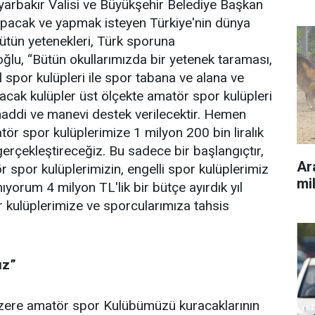
arbakır Valisi ve Büyükşehir Belediye Başkan
apacak ve yapmak isteyen Türkiye'nin dünya
ütün yetenekleri, Türk sporuna
oğlu, “Bütün okullarımızda bir yetenek taraması,
ul spor kulüpleri ile spor tabana ve alana ve
acak kulüpler üst ölçekte amatör spor kulüpleri
 maddi ve manevi destek verilecektir. Hemen
ör spor kulüplerimize 1 milyon 200 bin liralık
gerçekleştireceğiz. Bu sadece bir başlangıçtır,
Ara
 spor kulüplerimizin, engelli spor kulüplerimiz
mil
yorum 4 milyon TL'lik bir bütçe ayırdık yıl
kulüplerimize ve sporcularımıza tahsis
uz”
zere amatör spor Kulübümüzü kuracaklarının