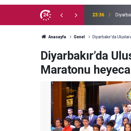
 İlk kez doğum günü kutladılar
24
23:36
Diyarba
Anasayfa
Genel
Diyarbakır’da Ulusla
Diyarbakır’da Ulu
Maratonu heyeca