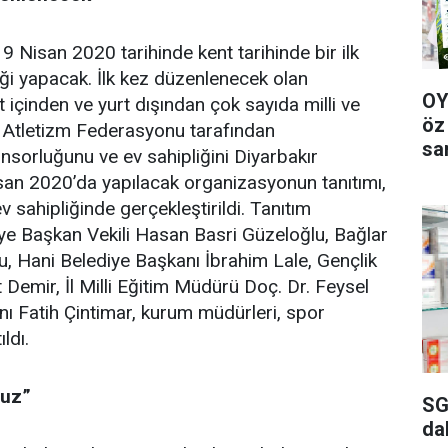
19 Nisan 2020 tarihinde kent tarihinde bir ilk
ği yapacak. İlk kez düzenlenecek olan
OY
 içinden ve yurt dışından çok sayıda milli ve
öz
. Atletizm Federasyonu tarafından
sa
orluğunu ve ev sahipliğini Diyarbakır
isan 2020’da yapılacak organizasyonun tanıtımı,
v sahipliğinde gerçekleştirildi. Tanıtım
iye Başkan Vekili Hasan Basri Güzeloğlu, Bağlar
, Hani Belediye Başkanı İbrahim Lale, Gençlik
Demir, İl Milli Eğitim Müdürü Doç. Dr. Feysel
ı Fatih Çintimar, kurum müdürleri, spor
ldı.
ruz”
SG
da