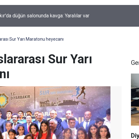
kır'da düğün salonunda kavga: Yaralılar var
rarası Sur Yarı Maratonu heyecanı
slararası Sur Yarı
Ge
nı
Di