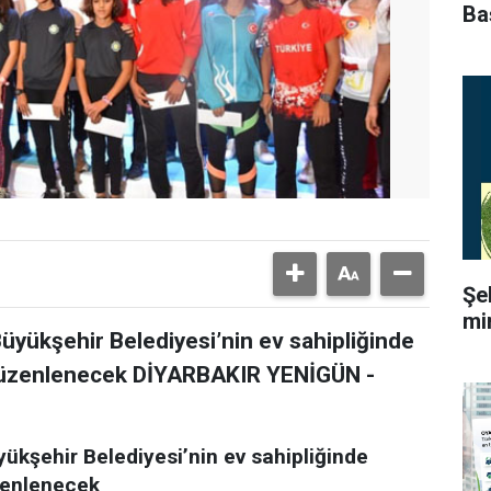
Ba
Şe
mi
Büyükşehir Belediyesi’nin ev sahipliğinde
 düzenlenecek DİYARBAKIR YENİGÜN -
ükşehir Belediyesi’nin ev sahipliğinde
zenlenecek