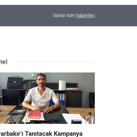
23:32
Uyarılar fayda etmiyor; Diyarbakır’da bir genç da
Günün tüm
haberleri
nel
yarbakır'ı Tanıtacak Kampanya