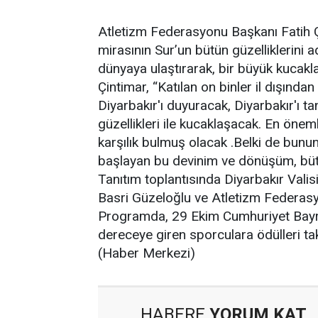
Atletizm Federasyonu Başkanı Fatih Çi
mirasının Sur’un bütün güzelliklerin
dünyaya ulaştırarak, bir büyük kucakla
Çintimar, “Katılan on binler il dışından
Diyarbakır'ı duyuracak, Diyarbakır'ı t
güzellikleri ile kucaklaşacak. En öne
karşılık bulmuş olacak .Belki de bunu
başlayan bu devinim ve dönüşüm, bütün
Tanıtım toplantısında Diyarbakır Vali
Basri Güzeloğlu ve Atletizm Federasy
Programda, 29 Ekim Cumhuriyet Bayra
dereceye giren sporculara ödülleri t
(Haber Merkezi)
HABERE
YORUM KAT