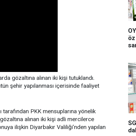
OY
öz
sa
a gözaltına alınan iki kişi tutuklandı.
ütün şehir yapılanması içerisinde faaliyet
ı tarafından PKK mensuplarına yönelik
altına alınan iki kişi adli mercilerce
SG
uya ilişkin Diyarbakır Valiliği’nden yapılan
da