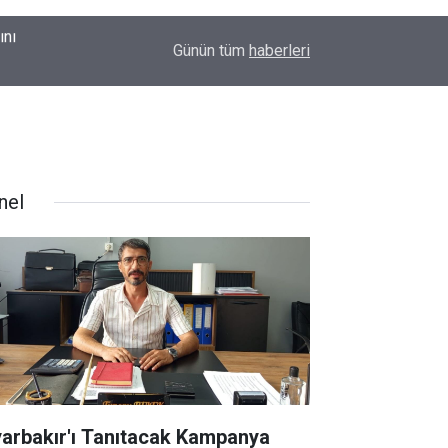
Adalet Bakanı Akın Gürlek’ten internet haberciliğine güve
13:35
Günün tüm
haberleri
Meclis'e geliyor
nel
yarbakır'ı Tanıtacak Kampanya