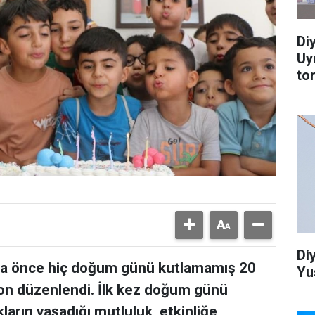
Di
Uy
to
Di
daha önce hiç doğum günü kutlamamış 20
Yu
yon düzenlendi. İlk kez doğum günü
arın yaşadığı mutluluk, etkinliğe