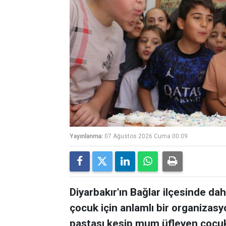
Yayınlanma:
07 Ağustos 2026 Cuma 00:09
Diyarbakır'ın Bağlar ilçesinde 
çocuk için anlamlı bir organizas
pastası kesip mum üfleyen çocukl