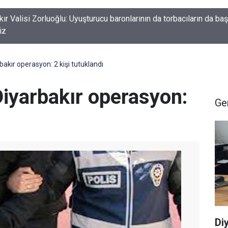
kır’da Yeşil Arıkuşunun Yusufçuk avı objektiflere yansıdı
akır operasyon: 2 kişi tutuklandı
iyarbakır operasyon:
Ge
Di