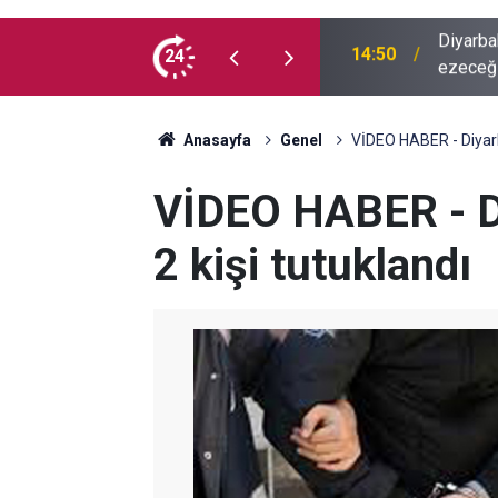
turucu baronlarının da torbacıların da başını
24
13:50
Diyarba
Anasayfa
Genel
VİDEO HABER - Diyarb
VİDEO HABER - D
2 kişi tutuklandı