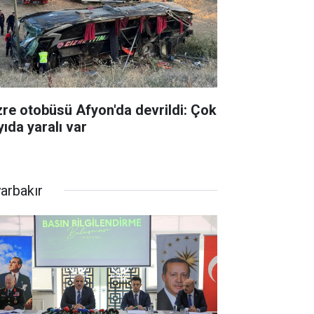
zre otobüsü Afyon'da devrildi: Çok
yıda yaralı var
yarbakır