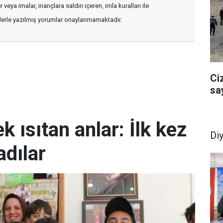
veya imalar, inançlara saldırı içeren, imla kuralları ile
flerle yazılmış yorumlar onaylanmamaktadır.
Ci
sa
k ısıtan anlar: İlk kez
Di
dılar