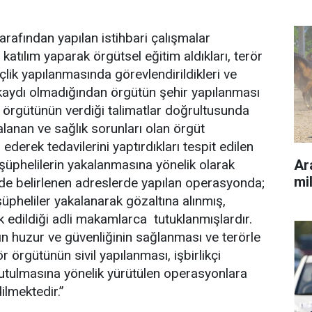
arafından yapılan istihbari çalışmalar
atılım yaparak örgütsel eğitim aldıkları, terör
ik yapılanmasında görevlendirildikleri ve
kaydı olmadığından örgütün şehir yapılanması
ör örgütünün verdiği talimatlar doğrultusunda
alanan ve sağlık sorunları olan örgüt
erek tedavilerini yaptırdıkları tespit edilen
Ara
i şüphelilerin yakalanmasına yönelik olarak
mil
rinde belirlenen adreslerde yapılan operasyonda;
 şüpheliler yakalanarak gözaltına alınmış,
 edildiği adli makamlarca tutuklanmışlardır.
 huzur ve güvenliğinin sağlanması ve terörle
rgütünün sivil yapılanması, işbirlikçi
urutulmasına yönelik yürütülen operasyonlara
ilmektedir.”