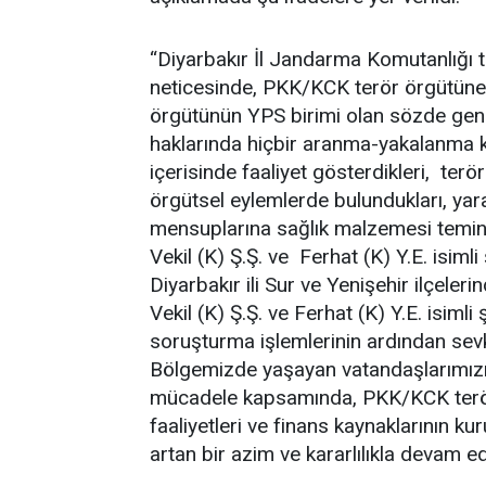
“Diyarbakır İl Jandarma Komutanlığı t
neticesinde, PKK/KCK terör örgütüne k
örgütünün YPS birimi olan sözde gençl
haklarında hiçbir aranma-yakalanma 
içerisinde faaliyet gösterdikleri, ter
örgütsel eylemlerde bulundukları, yar
mensuplarına sağlık malzemesi temin ed
Vekil (K) Ş.Ş. ve Ferhat (K) Y.E. isiml
Diyarbakır ili Sur ve Yenişehir ilçele
Vekil (K) Ş.Ş. ve Ferhat (K) Y.E. isimli
soruşturma işlemlerinin ardından sevk
Bölgemizde yaşayan vatandaşlarımızın
mücadele kapsamında, PKK/KCK terör ö
faaliyetleri ve finans kaynaklarının k
artan bir azim ve kararlılıkla devam ed