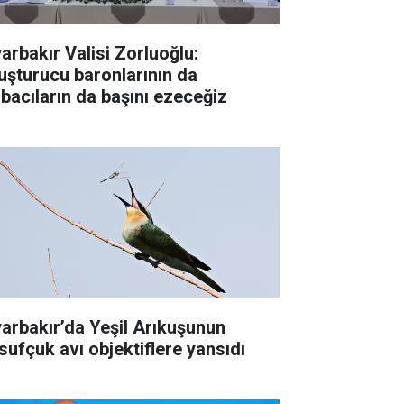
yarbakır Valisi Zorluoğlu:
uşturucu baronlarının da
rbacıların da başını ezeceğiz
yarbakır’da Yeşil Arıkuşunun
sufçuk avı objektiflere yansıdı