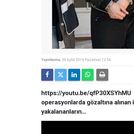
Yayınlanma:
30 Eylül 2019 Pazartesi 12:56
https://youtu.be/qfP30XSYhMU 
operasyonlarda gözaltına alınan iki
yakalananların...