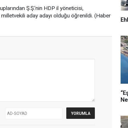
larından Ş.Ş.'nin HDP il yöneticisi,
milletvekili aday adayı olduğu öğrenildi. (Haber
Eh
“E
Ne