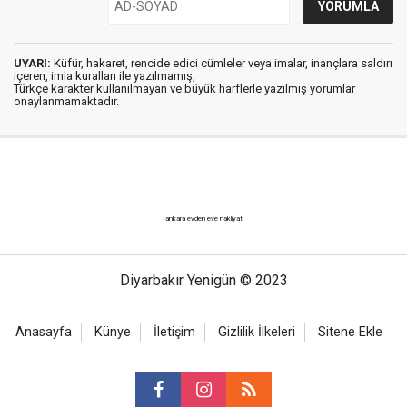
UYARI:
Küfür, hakaret, rencide edici cümleler veya imalar, inançlara saldırı
içeren, imla kuralları ile yazılmamış,
Türkçe karakter kullanılmayan ve büyük harflerle yazılmış yorumlar
onaylanmamaktadır.
ankara evden eve nakliyat
Diyarbakır Yenigün © 2023
Anasayfa
Künye
İletişim
Gizlilik İlkeleri
Sitene Ekle