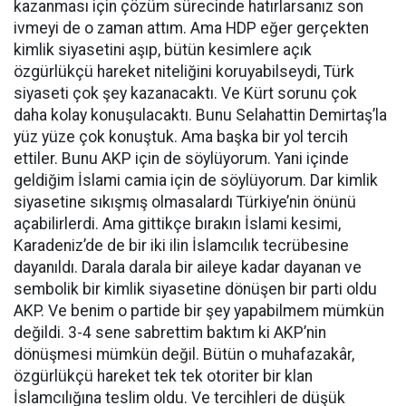
kazanması için çözüm sürecinde hatırlarsanız son
ivmeyi de o zaman attım. Ama HDP eğer gerçekten
kimlik siyasetini aşıp, bütün kesimlere açık
özgürlükçü hareket niteliğini koruyabilseydi, Türk
siyaseti çok şey kazanacaktı. Ve Kürt sorunu çok
daha kolay konuşulacaktı. Bunu Selahattin Demirtaş’la
yüz yüze çok konuştuk. Ama başka bir yol tercih
ettiler. Bunu AKP için de söylüyorum. Yani içinde
geldiğim İslami camia için de söylüyorum. Dar kimlik
siyasetine sıkışmış olmasalardı Türkiye’nin önünü
açabilirlerdi. Ama gittikçe bırakın İslami kesimi,
Karadeniz’de de bir iki ilin İslamcılık tecrübesine
dayanıldı. Darala darala bir aileye kadar dayanan ve
sembolik bir kimlik siyasetine dönüşen bir parti oldu
AKP. Ve benim o partide bir şey yapabilmem mümkün
değildi. 3-4 sene sabrettim baktım ki AKP’nin
dönüşmesi mümkün değil. Bütün o muhafazakâr,
özgürlükçü hareket tek tek otoriter bir klan
İslamcılığına teslim oldu. Ve tercihleri de düşük