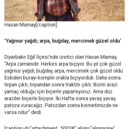
Hasan Mamay[/caption]
‘Yağmur yağdı; arpa, buğday, mercimek güzel oldu’
Diyarbakır Eğil İlçesi'nde üretici olan Hasan Mamay,
“Arpa zamanıdır. Herkes arpa biçiyor. Bu yıl çok güzel
yağmur yağdı; buğday, arpa, mercimek çok güzel oldu.
Eskiden burayı komple orakla biçiyorduk. Daha sonra
tırpan çıktı, tırpandan sonra traktör çıktı. Bizim arazi
yamaç olduğu için biçerle yapamıyoruz. Ama düz
araziler biçerle biçiyor. İki Hafta sonra yavaş yavaş
patoza vuracağız. Patozdan sonra kısmetimizde ne
varsa odur” dedi.
[caption id="attachment_50028" align="alignnone"