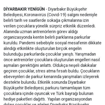
DİYARBAKIR YENİGÜN
- Diyarbakır Büyükşehir
Belediyesi, Koronavirüs (Covid-19) salgını nedeniyle
belirli tarih ve saatlerde sokağa çıkmalarına izin
verilen çocuklara yönelik sürpriz etkinlik düzenledi.
Alanında uzman antrenörlerin görev aldığı
organizasyonda kentin belirli parklarına parkurlar
kuruldu. Pandemi sebebiyle sosyal mesafenin dikkate
alındığı etkinlikte oluşturulan birçok engelin
bulunduğu parkurlarda çocuklar yarıştı. Yarışmadan
önce antrenörler çocuklara oluşturulan engelleri nasıl
aşmaları gerektiğini anlattı. Oldukça neşeli dakikalar
geçiren çocuklar, stres atma fırsatı buldu. Çocukların
ebeveynleri de parkur kenarında yarışmaları izleyerek
destekte bulundu. Etkinlik sonunda Diyarbakır
Büyükşehir Belediyesi, parkuru tamamlayan tüm
çocuklara içinde oyuncak ve Türk bayrağı bulunan
hediye paketleri dağıttı. Yapılan organizasyondan
dolayı çocuklar ve aileleri Diyarbakır Büyükşehir