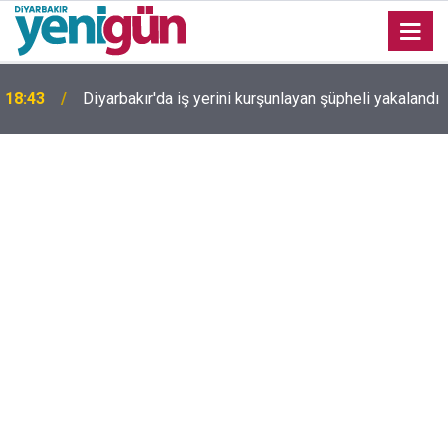
18:43
Diyarbakır'da iş yerini kurşunlayan şüpheli yakalandı
Diyarbakır TSO Başkanı Kaya'dan çerçeve yasa
18:22
değerlendirmesi: Tek başına barışı sağlayamıyor