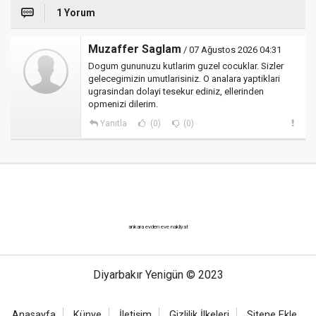
1 Yorum
Muzaffer Saglam
/ 07 Ağustos 2026 04:31
Dogum gununuzu kutlarim guzel cocuklar. Sizler
gelecegimizin umutlarisiniz. O analara yaptiklari
ugrasindan dolayi tesekur ediniz, ellerinden
opmenizi dilerim.
Yanıtla
(0)
(0)
ankara evden eve nakliyat
Diyarbakır Yenigün © 2023
Anasayfa
Künye
İletişim
Gizlilik İlkeleri
Sitene Ekle