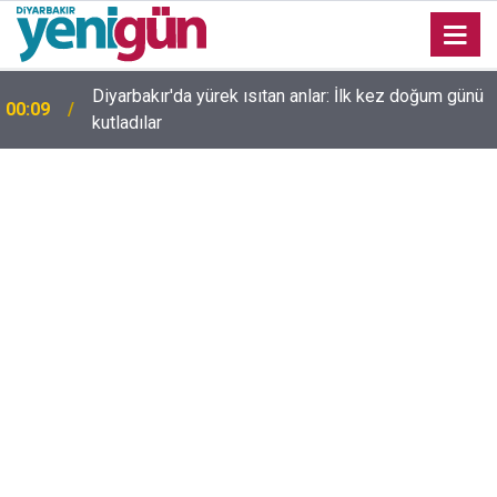
23:36
Diyarbakır'da düğün salonunda kavga: Yaralılar var