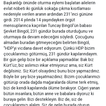
Başkanlığı önünde oturma eylemi başlatan ailelerin
evlat nöbeti iki günlük sokağa çıkma kısıtlaması
nedeniyle verilen aranın ardından 231'inci gününe
girdi. 2014 yılında 14 yaşındayken örgüt
mensuplarınca kaçırılan Tuncay Bingöl'ün babası
Şevket Bingöl, 231 gündür burada oturduğunu ve
oturmaya da devam edeceğini söyledi. Çocuğunu
almadan buradan gitmeyeceğini belirten Bingöl,
“HDP’yi vicdana davet ediyorum. Çünkü HDP bizim
çocuklarımızı götürmüş, 231 gündür kapılarındayım.
Bir gün gelip bize bir açıklama yapmadılar. Bak biz
Kürt'üz, biz aslımızı inkar etmiyoruz ama, siz Kürt
değilsiniz. Siz Kürt olsaydınız bunu bize yapmazdınız.
Böyle bir şey bize yaşatmazdınız. Bizim çocuklarımızı
götürüp orada dağda mağaralarda ölüme terk etmiş,
bizi de kendi kapılarında ölüme bırakıyor. Ciğeri yanan
bütün insanlara, bütün anne ve babalara diyoruz ki
buraya gelin. Bizi destekleyin. Biz de, siz de
çocuklarımızı alalım. Siz de gelin burada oturun