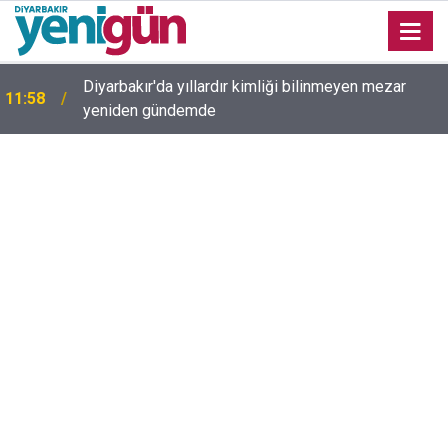
Diyarbakır'da yıllardır kimliği bilinmeyen mezar
11:58
yeniden gündemde
11:43
Diyarbakır’da inek az sahibine saldırdı