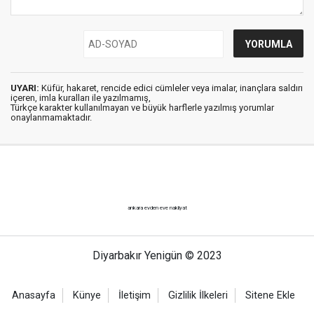
UYARI:
Küfür, hakaret, rencide edici cümleler veya imalar, inançlara saldırı
içeren, imla kuralları ile yazılmamış,
Türkçe karakter kullanılmayan ve büyük harflerle yazılmış yorumlar
onaylanmamaktadır.
ankara evden eve nakliyat
Diyarbakır Yenigün © 2023
Anasayfa
Künye
İletişim
Gizlilik İlkeleri
Sitene Ekle