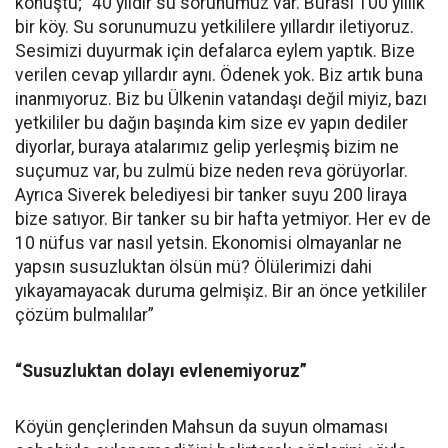
konuştu; “40 yıldır su sorunumuz var. Burası 100 yıllık
bir köy. Su sorunumuzu yetkililere yıllardır iletiyoruz.
Sesimizi duyurmak için defalarca eylem yaptık. Bize
verilen cevap yıllardır aynı. Ödenek yok. Biz artık buna
inanmıyoruz. Biz bu Ülkenin vatandaşı değil miyiz, bazı
yetkililer bu dağın başında kim size ev yapın dediler
diyorlar, buraya atalarımız gelip yerleşmiş bizim ne
suçumuz var, bu zulmü bize neden reva görüyorlar.
Ayrıca Siverek belediyesi bir tanker suyu 200 liraya
bize satıyor. Bir tanker su bir hafta yetmiyor. Her ev de
10 nüfus var nasıl yetsin. Ekonomisi olmayanlar ne
yapsın susuzluktan ölsün mü? Ölülerimizi dahi
yıkayamayacak duruma gelmişiz. Bir an önce yetkililer
çözüm bulmalılar”
“Susuzluktan dolayı evlenemiyoruz”
Köyün gençlerinden Mahsun da suyun olmaması