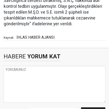
Savcılığınca serbest bırakılmış; S.N.Ç. hakkında adli
kontrol tedbiri uygulanmıştır. Olayı gerçekleştirdikleri
tespit edilen M.Ş.D. ve S.E. isimli 2 şüpheli ise
çıkarıldıkları mahkemece tutuklanarak cezaevine
gönderilmiştir" ifadelerine yer verildi.
İHLAS HABER AJANSI
Kaynak:
HABERE
YORUM KAT